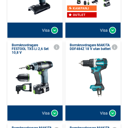
KAMPANJ
OUTLET
Visa
Visa
Borrskruvdragare
Borrskruvdragare MAKITA
FESTOOL TXS Li 2,6 Set
DDF484Z 18 V utan batteri
10,8 V
Visa
Visa