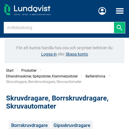
Meny
För att kunna handla hos oss och se priser behöver du
Logga in
eller
Skapa konto
Start
Produkter
Elhandmaskiner, Spikpistoler, Klammerpistoler
Batteridrivna
Current:
Skruvdragare, Borrskruvdragare, Skruvautomater
Skruvdragare, Borrskruvdragare,
Skruvautomater
Kategorier
Borrskruvdragare
Gipsskruvdragare