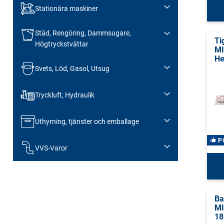
Stationära maskiner
Städ, Rengöring, Dammsugare,
Ti
Högtryckstvättar
MI
He
Svets, Löd, Gasol, Utsug
Tryckluft, Hydraulik
Uthyrning, tjänster och emballage
P
VVS-Varor
Ba
MI
18