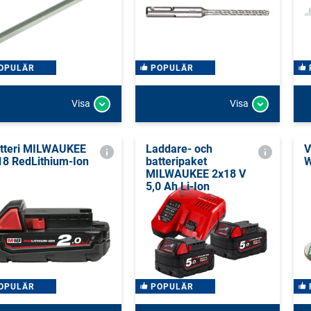
OPULÄR
POPULÄR
Visa
Visa
tteri MILWAUKEE
Laddare- och
V
8 RedLithium-Ion
batteripaket
W
MILWAUKEE 2x18 V
5,0 Ah Li-Ion
OPULÄR
POPULÄR