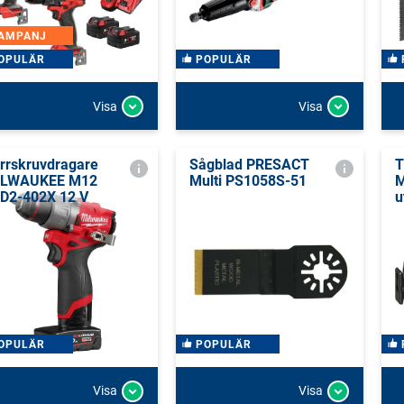
AMPANJ
OPULÄR
POPULÄR
Visa
Visa
rrskruvdragare
Sågblad PRESACT
T
ILWAUKEE M12
Multi PS1058S-51
M
D2-402X 12 V
u
OPULÄR
POPULÄR
Visa
Visa