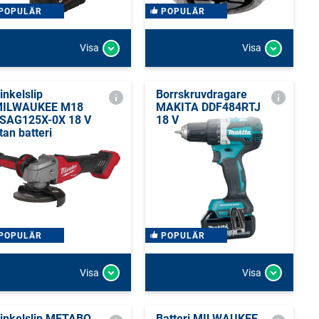
POPULÄR
POPULÄR
Visa
Visa
inkelslip
Borrskruvdragare
ILWAUKEE M18
MAKITA DDF484RTJ
SAG125X-0X 18 V
18 V
tan batteri
POPULÄR
POPULÄR
Visa
Visa
inkelslip METABO
Batteri MILWAUKEE