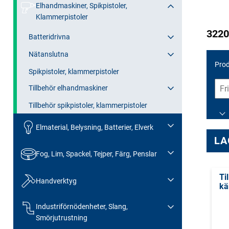
Elhandmaskiner, Spikpistoler,
Klammerpistoler
3220
Batteridrivna
Nätanslutna
Prod
Spikpistoler, klammerpistoler
Tillbehör elhandmaskiner
Tillbehör spikpistoler, klammerpistoler
Elmaterial, Belysning, Batterier, Elverk
LA
Fog, Lim, Spackel, Tejper, Färg, Penslar
Ti
Handverktyg
kä
Industriförnödenheter, Slang,
Smörjutrustning