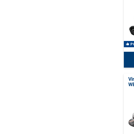
P
Vi
WE