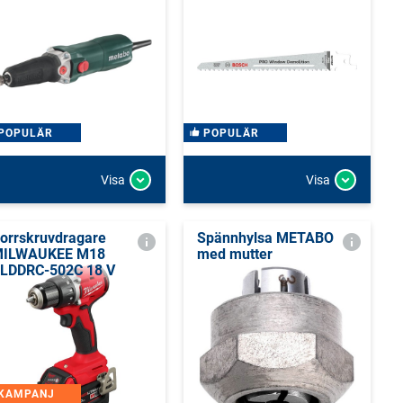
POPULÄR
POPULÄR
Visa
Visa
orrskruvdragare
Spännhylsa METABO
ILWAUKEE M18
med mutter
LDDRC-502C 18 V
KAMPANJ