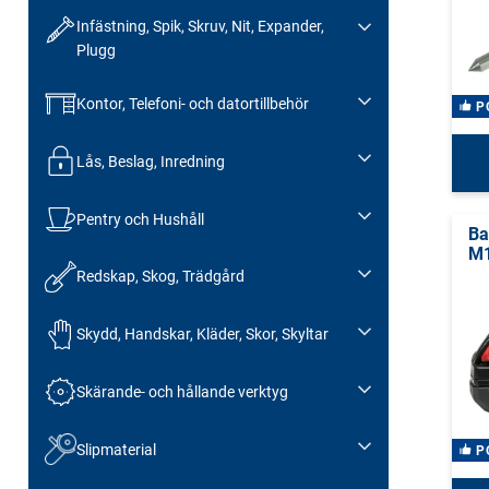
Infästning, Spik, Skruv, Nit, Expander,
Plugg
Kontor, Telefoni- och datortillbehör
P
Lås, Beslag, Inredning
Pentry och Hushåll
Ba
M1
Redskap, Skog, Trädgård
Skydd, Handskar, Kläder, Skor, Skyltar
Skärande- och hållande verktyg
Slipmaterial
P