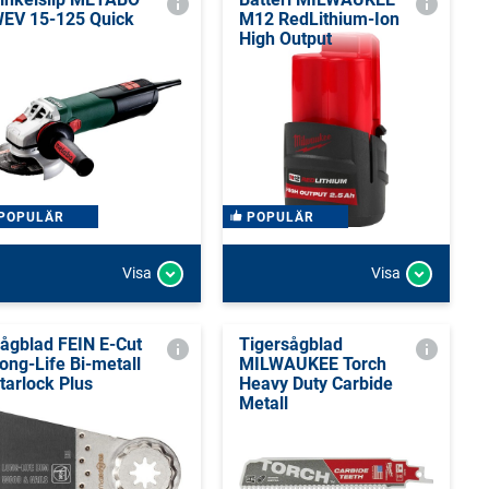
EV 15-125 Quick
M12 RedLithium-Ion
High Output
POPULÄR
POPULÄR
Visa
Visa
ågblad FEIN E-Cut
Tigersågblad
ong-Life Bi-metall
MILWAUKEE Torch
tarlock Plus
Heavy Duty Carbide
Metall