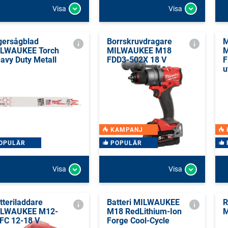
Visa
Visa
gersågblad
Borrskruvdragare
M
LWAUKEE Torch
MILWAUKEE M18
M
avy Duty Metall
FDD3-502X 18 V
F
u
KAMPANJ
OPULÄR
POPULÄR
Visa
Visa
tteriladdare
Batteri MILWAUKEE
R
LWAUKEE M12-
M18 RedLithium-Ion
M
FC 12-18 V
Forge Cool-Cycle