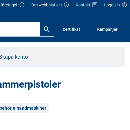
företaget
Om webbplatsen
Kontakt
Logga in
Certifikat
Kampanjer
Skapa konto
lammerpistoler
lbehör elhandmaskiner