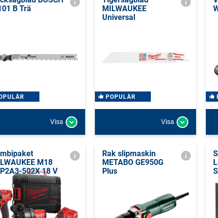
101 B Trä
MILWAUKEE
W
Universal
OPULÄR
POPULÄR
Visa
Visa
mbipaket
Rak slipmaskin
S
ILWAUKEE M18
METABO GE950G
L
P2A3-502X 18 V
Plus
S