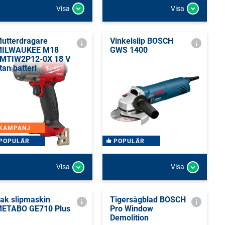
Visa
Visa
utterdragare
Vinkelslip BOSCH
ILWAUKEE M18
GWS 1400
MTIW2P12-0X 18 V
tan batteri
KAMPANJ
POPULÄR
POPULÄR
Visa
Visa
ak slipmaskin
Tigersågblad BOSCH
ETABO GE710 Plus
Pro Window
Demolition