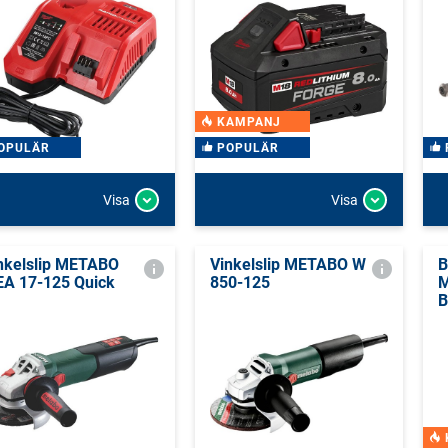
KAMPANJ
OPULÄR
POPULÄR
Visa
Visa
nkelslip METABO
Vinkelslip METABO W
B
A 17-125 Quick
850-125
M
B