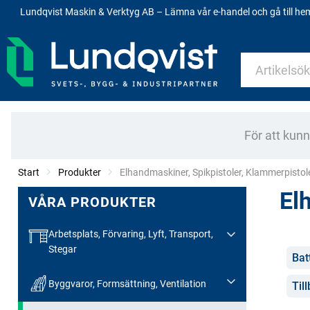
Lundqvist Maskin & Verktyg AB – Lämna vår e-handel och gå till h
För att kun
Start
Produkter
Current:
Elhandmaskiner, Spikpistoler, Klammerpistol
El
VÅRA PRODUKTER
Arbetsplats, Förvaring, Lyft, Transport,
Stegar
Kate
Bat
Byggvaror, Formsättning, Ventilation
Til