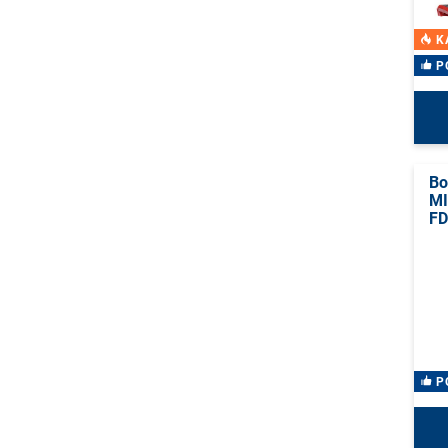
K
P
Bo
M
FD
P