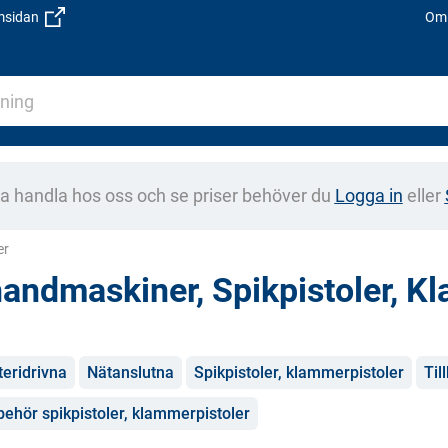
emsidan
Om 
na handla hos oss och se priser behöver du
Logga in
eller
er
handmaskiner, Spikpistoler, K
gorier
teridrivna
Nätanslutna
Spikpistoler, klammerpistoler
Til
lbehör spikpistoler, klammerpistoler