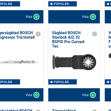
OPULÄR
POPULÄR
Visa
Visa
gersågblad BOSCH
Sågblad BOSCH
V
ogressor Trä/metall
Starlock AIZ 32
M
BSPID Pro Curved-
F
Tec
u
OPULÄR
POPULÄR
Visa
Visa
icksågblad BOSCH
Tigersågblad
V