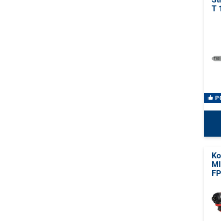
T 
P
Ko
M
FP