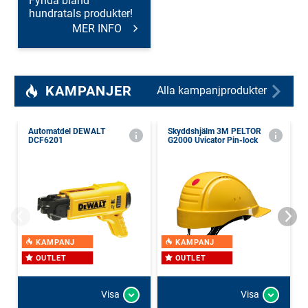
Fynda bland
hundratals produkter!
MER INFO
KAMPANJER
Alla kampanjprodukter
Automatdel DEWALT
Skyddshjälm 3M PELTOR
DCF6201
G2000 Uvicator Pin-lock
KAMPANJ
KAMPANJ
OUTLET
OUTLET
Visa
Visa