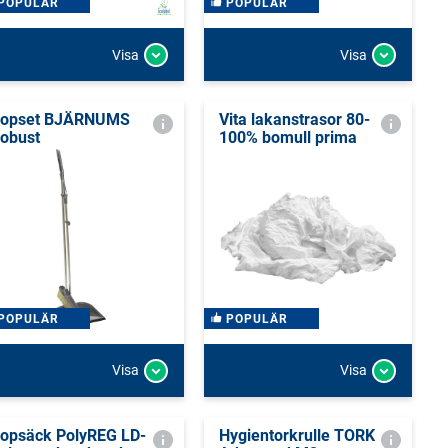
POPULÄR
POPULÄR
Visa
Visa
opset BJÄRNUMS
Vita lakanstrasor 80-
obust
100% bomull prima
POPULÄR
POPULÄR
Visa
Visa
opsäck PolyREG LD-
Hygientorkrulle TORK