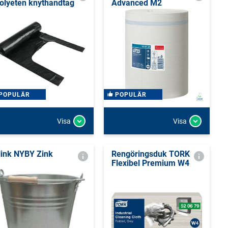
olyeten knythandtag
Advanced M2
POPULÄR
POPULÄR
Visa
Visa
ink NYBY Zink
Rengöringsduk TORK
Flexibel Premium W4