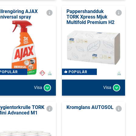
llrengöring AJAX
Pappershandduk
niversal spray
TORK Xpress Mjuk
Multifold Premium H2
POPULÄR
POPULÄR
Visa
Visa
ygientorkrulle TORK
Kromglans AUTOSOL
ini Advanced M1