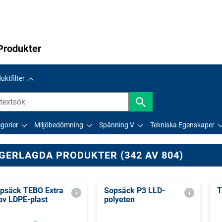
Produkter
uktfilter
gorier
Miljöbedömning
Spänning V
Tekniska Egenskaper
GERLAGDA PRODUKTER (342 AV 804)
psäck TEBO Extra
Sopsäck P3 LLD-
T
ov LDPE-plast
polyeten