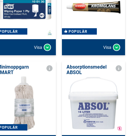
POPULÄR
POPULÄR
Visa
Visa
inimoppgarn
Absorptionsmedel
SMART
ABSOL
POPULÄR