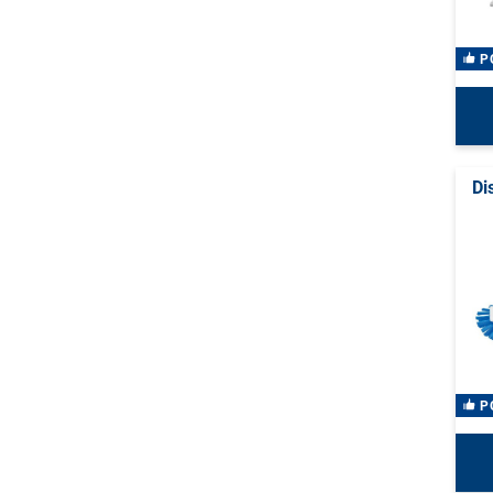
P
Di
P