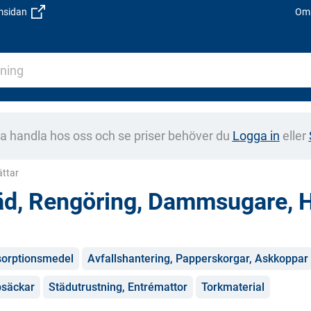
emsidan
Om 
na handla hos oss och se priser behöver du
Logga in
eller
ättar
äd, Rengöring, Dammsugare, H
gorier
orptionsmedel
Avfallshantering, Papperskorgar, Askkoppar
säckar
Städutrustning, Entrémattor
Torkmaterial