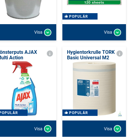
POPULÄR
Visa
Visa
önsterputs AJAX
Hygientorkrulle TORK
ulti Action
Basic Universal M2
POPULÄR
POPULÄR
Visa
Visa