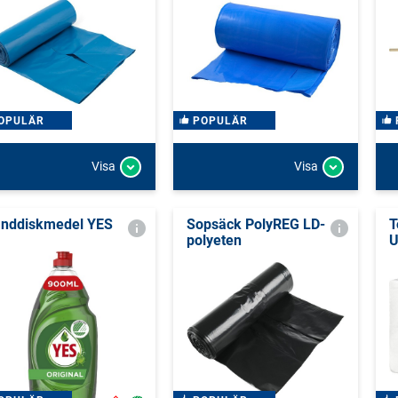
OPULÄR
POPULÄR
Visa
Visa
nddiskmedel YES
Sopsäck PolyREG LD-
T
polyeten
U