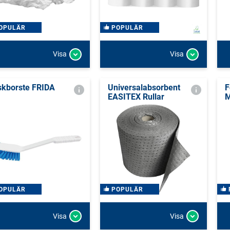
OPULÄR
POPULÄR
Visa
Visa
skborste FRIDA
Universalabsorbent
F
EASITEX Rullar
M
OPULÄR
POPULÄR
Visa
Visa