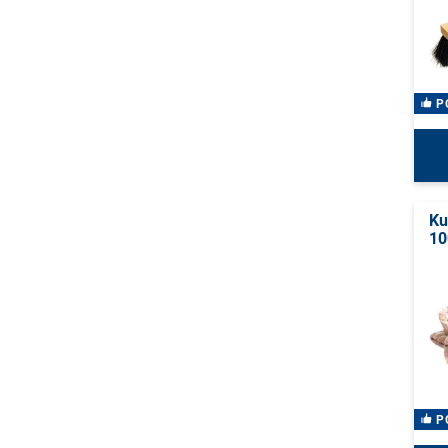
P
Ku
10
P