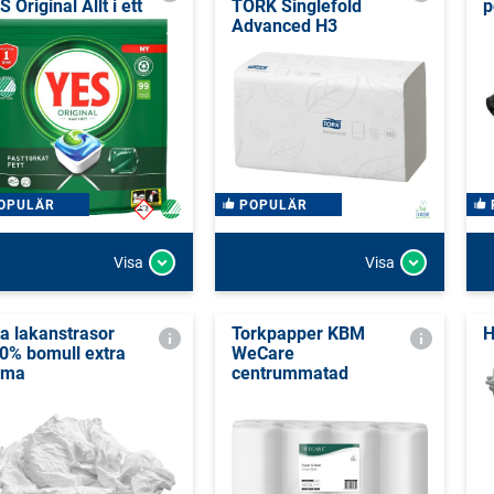
S Original Allt i ett
TORK Singlefold
p
Advanced H3
OPULÄR
POPULÄR
Visa
Visa
ta lakanstrasor
Torkpapper KBM
H
0% bomull extra
WeCare
ima
centrummatad