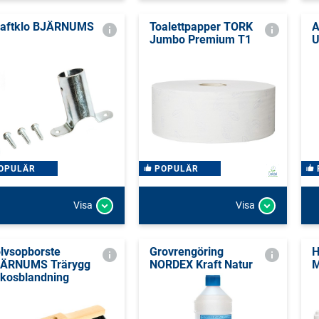
aftklo BJÄRNUMS
Toalettpapper TORK
A
Jumbo Premium T1
U
OPULÄR
POPULÄR
Visa
Visa
lvsopborste
Grovrengöring
H
ÄRNUMS Trärygg
NORDEX Kraft Natur
M
kosblandning