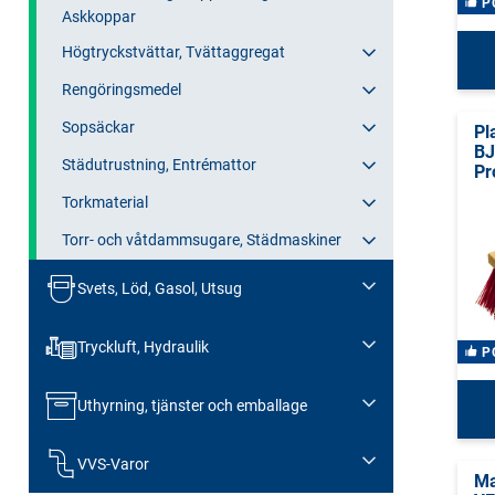
P
Askkoppar
Högtryckstvättar, Tvättaggregat
Rengöringsmedel
Sopsäckar
Pl
B
Städutrustning, Entrémattor
Pr
Torkmaterial
Torr- och våtdammsugare, Städmaskiner
Svets, Löd, Gasol, Utsug
Tryckluft, Hydraulik
P
Uthyrning, tjänster och emballage
VVS-Varor
Ma