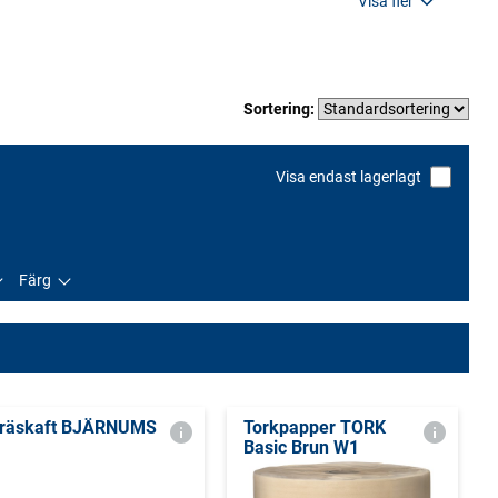
Visa fler
Sortering:
Visa endast lagerlagt
Färg
räskaft BJÄRNUMS
Torkpapper TORK
Basic Brun W1