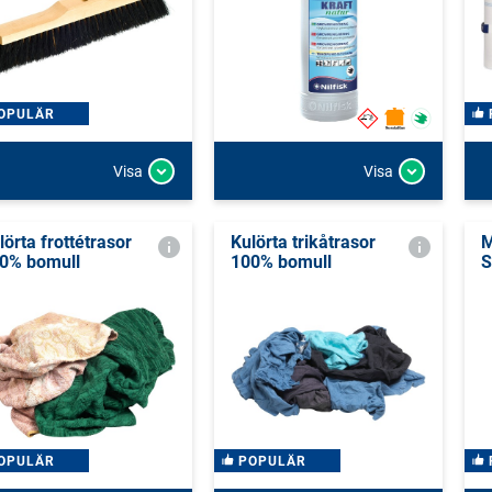
OPULÄR
Visa
Visa
lörta frottétrasor
Kulörta trikåtrasor
M
0% bomull
100% bomull
OPULÄR
POPULÄR