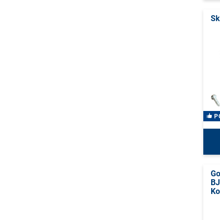
Sk
P
Go
BJ
Ko