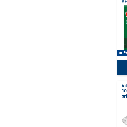
YE
P
Vi
10
pr