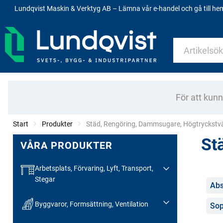
Lundqvist Maskin & Verktyg AB – Lämna vår e-handel och gå till h
För att kun
Start
Produkter
Current:
Städ, Rengöring, Dammsugare, Högtryckstv
St
VÅRA PRODUKTER
Arbetsplats, Förvaring, Lyft, Transport,
Stegar
Kate
Abs
Byggvaror, Formsättning, Ventilation
Sop