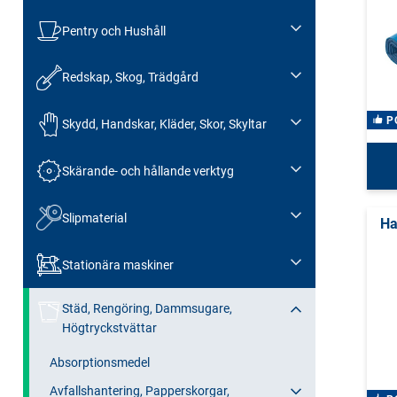
Pentry och Hushåll
Redskap, Skog, Trädgård
P
Skydd, Handskar, Kläder, Skor, Skyltar
Skärande- och hållande verktyg
Slipmaterial
Ha
Stationära maskiner
Städ, Rengöring, Dammsugare,
Högtryckstvättar
Absorptionsmedel
Avfallshantering, Papperskorgar,