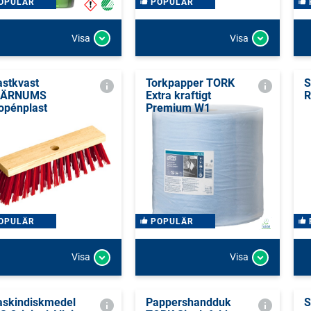
OPULÄR
POPULÄR
Visa
Visa
astkvast
Torkpapper TORK
S
JÄRNUMS
Extra kraftigt
R
opénplast
Premium W1
OPULÄR
POPULÄR
Visa
Visa
skindiskmedel
Pappershandduk
S