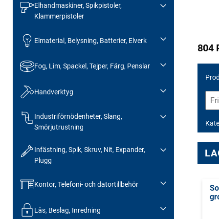
Elhandmaskiner, Spikpistoler,
Klammerpistoler
Elmaterial, Belysning, Batterier, Elverk
804 
Fog, Lim, Spackel, Tejper, Färg, Penslar
Prod
Handverktyg
Industriförnödenheter, Slang,
Kate
Smörjutrustning
Infästning, Spik, Skruv, Nit, Expander,
LA
Plugg
Kontor, Telefoni- och datortillbehör
So
gr
Lås, Beslag, Inredning