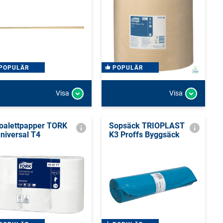
POPULÄR
POPULÄR
Visa
Visa
oalettpapper TORK
Sopsäck TRIOPLAST
niversal T4
K3 Proffs Byggsäck