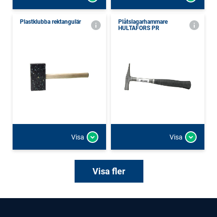
Plastklubba rektangulär
Plåtslagarhammare
HULTAFORS PR
Visa
Visa
Visa fler