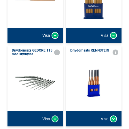
Visa
Visa
Drivdornsats GEDORE 115
Drivdornsats RENNSTEIG
med styrhylsa
Visa
Visa