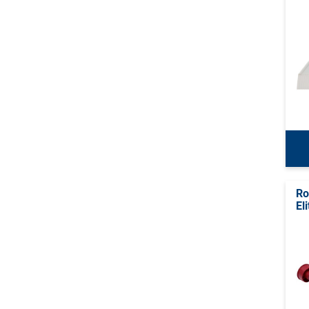
Ro
El