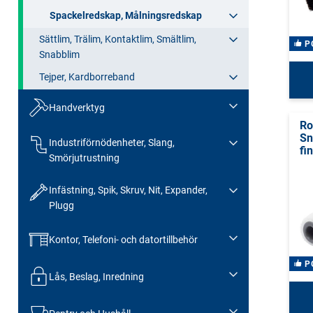
Spackelredskap, Målningsredskap
Sättlim, Trälim, Kontaktlim, Smältlim,
P
Snabblim
Tejper, Kardborreband
Handverktyg
Ro
Sn
Industriförnödenheter, Slang,
fin
Smörjutrustning
Infästning, Spik, Skruv, Nit, Expander,
Plugg
Kontor, Telefoni- och datortillbehör
P
Lås, Beslag, Inredning