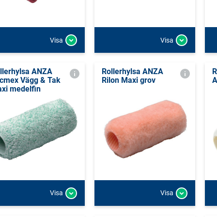
Visa
Visa
llerhylsa ANZA
Rollerhylsa ANZA
R
cmex Vägg & Tak
Rilon Maxi grov
A
xi medelfin
Visa
Visa