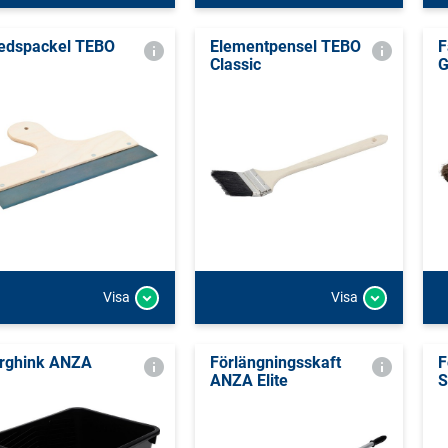
edspackel TEBO
Elementpensel TEBO
F
Classic
G
Visa
Visa
rghink ANZA
Förlängningsskaft
F
ANZA Elite
S