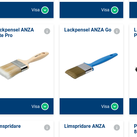
Visa
Visa
ckpensel ANZA
Lackpensel ANZA Go
L
ite Pro
P
Visa
Visa
mspridare
Limspridare ANZA
P
8