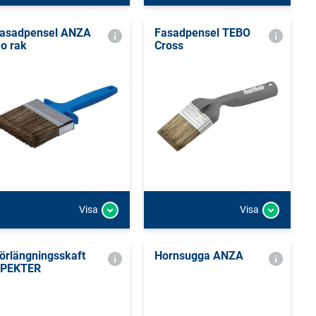
asadpensel ANZA
Fasadpensel TEBO
o rak
Cross
Visa
Visa
örlängningsskaft
Hornsugga ANZA
PEKTER