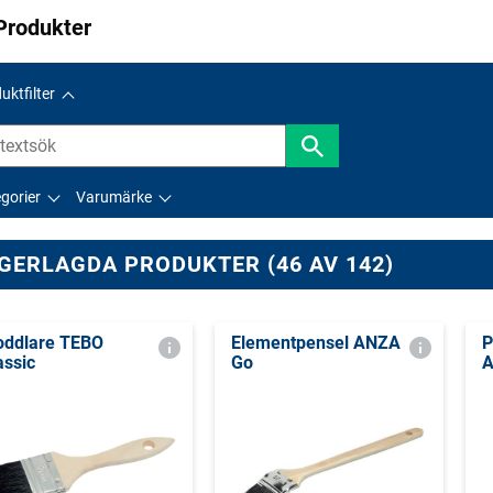
Produkter
uktfilter
gorier
Varumärke
GERLAGDA PRODUKTER (46 AV 142)
ddlare TEBO
Elementpensel ANZA
P
assic
Go
A