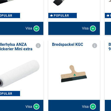
OPULÄR
POPULÄR
Visa
Visa
llerhylsa ANZA
Bredspackel KGC
B
ickerier Mini extra
9
OPULÄR
Visa
Visa