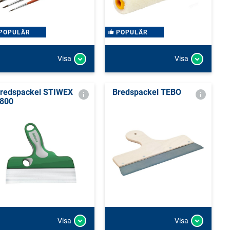
POPULÄR
POPULÄR
Visa
Visa
redspackel STIWEX
Bredspackel TEBO
800
Visa
Visa