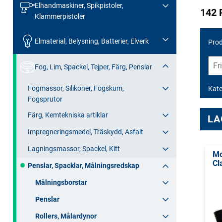
Elhandmaskiner, Spikpistoler,
142 
Klammerpistoler
Elmaterial, Belysning, Batterier, Elverk
Prod
Fog, Lim, Spackel, Tejper, Färg, Penslar
Fogmassor, Silikoner, Fogskum,
Kate
Fogsprutor
Färg, Kemtekniska artiklar
LA
Impregneringsmedel, Träskydd, Asfalt
Lagningsmassor, Spackel, Kitt
Mo
Cl
Penslar, Spacklar, Målningsredskap
Målningsborstar
Penslar
Rollers, Målardynor