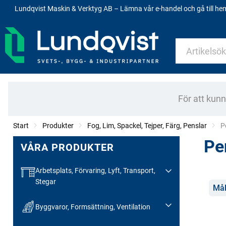
Lundqvist Maskin & Verktyg AB – Lämna vår e-handel och gå till h
För att kun
Start
Produkter
Fog, Lim, Spackel, Tejper, Färg, Penslar
C
P
Pe
VÅRA PRODUKTER
Arbetsplats, Förvaring, Lyft, Transport,
Stegar
Kate
Mål
Byggvaror, Formsättning, Ventilation