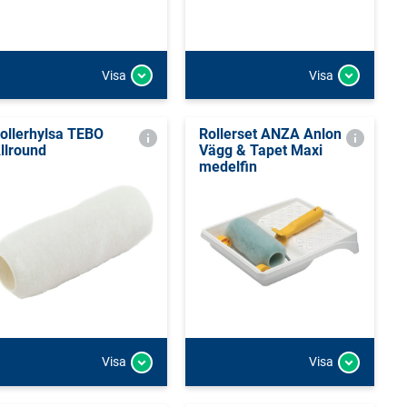
Visa
Visa
ollerhylsa TEBO
Rollerset ANZA Anlon
llround
Vägg & Tapet Maxi
medelfin
Visa
Visa