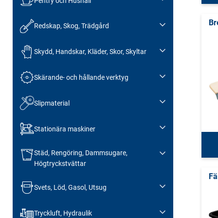
Pentry och Hushåll
Br
Redskap, Skog, Trädgård
Skydd, Handskar, Kläder, Skor, Skyltar
Skärande- och hållande verktyg
Slipmaterial
Stationära maskiner
Städ, Rengöring, Dammsugare,
Högtryckstvättar
Fä
Svets, Löd, Gasol, Utsug
Tryckluft, Hydraulik