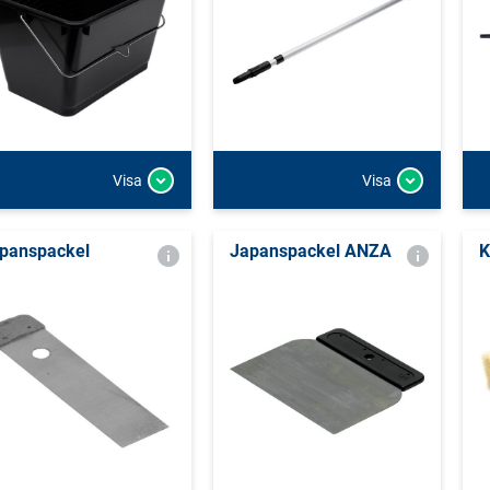
Visa
Visa
panspackel
Japanspackel ANZA
K