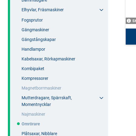
Dammsugare
Elhyvlar, Fräsmaskiner
Fogsprutor
S
Gängmaskiner
Gängstångskapar
Handlampor
Kabelsaxar, Rörkapmaskiner
Kombipaket
Kompressorer
Magnetborrmaskiner
Mutterdragare, Spärrskaft,
Momentnycklar
Najmaskiner
Omrörare
Plåtsaxar, Nibblare