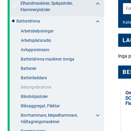
Elhandmaskiner, Spikpistoler,
Klammerpistoler
Batteridrivna
Kate
Arbetsbelysningar
LA
Arbetsplatsradio
Avloppsrensare
Inga p
Batteridrivna maskiner övriga
Batterier
BE
Batteriladdare
Betongvibratorer
Om
Blindnitpistoler
DC
Fl
Blåsaggregat, Fläktar
Borrhammare, Mejselhammare,
Håltagningsmaskiner