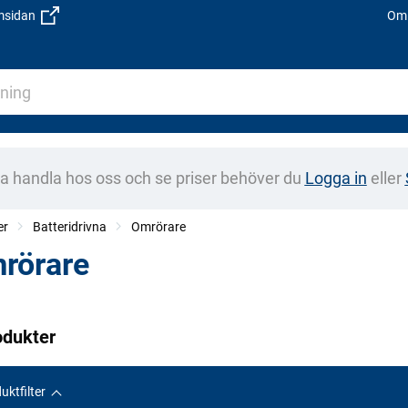
emsidan
Om 
na handla hos oss och se priser behöver du
Logga in
eller
er
Batteridrivna
Omrörare
rörare
odukter
uktfilter