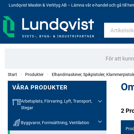
Lundqvist Maskin & Verktyg AB – Lämna vår e-handel och gå till h
För att kun
Start
Produkter
Elhandmaskiner, Spikpistoler, Klammerpistol
Om
VÅRA PRODUKTER
Arbetsplats, Förvaring, Lyft, Transport,
Stegar
2 Pr
Byggvaror, Formsättning, Ventilation
Prod