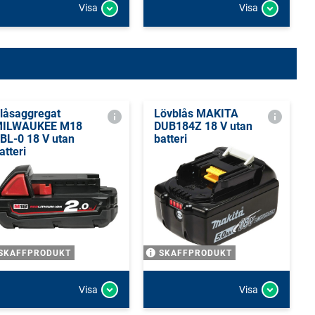
Visa
Visa
låsaggregat
Lövblås MAKITA
ILWAUKEE M18
DUB184Z 18 V utan
BL-0 18 V utan
batteri
atteri
SKAFFPRODUKT
SKAFFPRODUKT
Visa
Visa