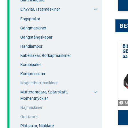
Dammsugare
Elhyvlar, Fräsmaskiner
Fogsprutor
BE
Gängmaskiner
Gängstångskapar
Bl
Handlampor
GB
Kabelsaxar, Rörkapmaskiner
ba
Kombipaket
Kompressorer
Magnetborrmaskiner
Mutterdragare, Spärrskaft,
Momentnycklar
S
Najmaskiner
Omrörare
Plåtsaxar, Nibblare