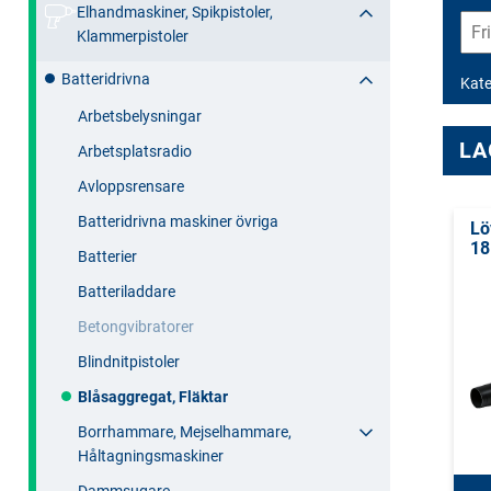
Elhandmaskiner, Spikpistoler,
Klammerpistoler
Batteridrivna
Kate
Arbetsbelysningar
LA
Arbetsplatsradio
Avloppsrensare
Batteridrivna maskiner övriga
Lö
18
Batterier
Batteriladdare
Betongvibratorer
Blindnitpistoler
Blåsaggregat, Fläktar
Borrhammare, Mejselhammare,
Håltagningsmaskiner