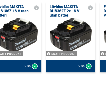
vblås MAKITA
Lövblås MAKITA
F
B186Z 18 V utan
DUB362Z 2x 18 V
D
tteri
utan batteri
V
KAFFPRODUKT
SKAFFPRODUKT
Visa
Visa