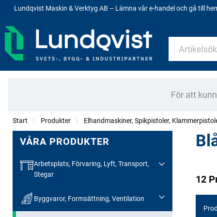
Lundqvist Maskin & Verktyg AB – Lämna vår e-handel och gå till h
För att kun
Start
Produkter
Elhandmaskiner, Spikpistoler, Klammerpistol
Bl
VÅRA PRODUKTER
Arbetsplats, Förvaring, Lyft, Transport,
Stegar
12 P
Byggvaror, Formsättning, Ventilation
Prod