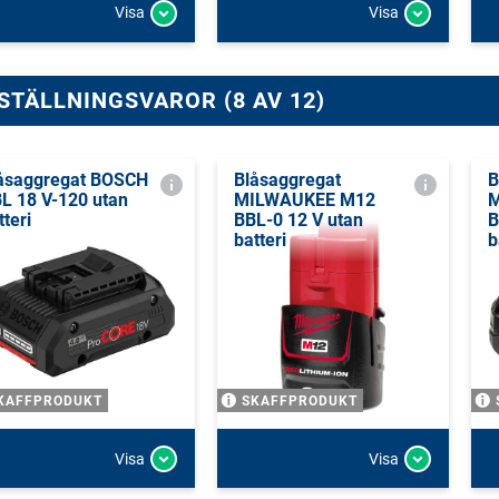
Visa
Visa
STÄLLNINGSVAROR (8 AV 12)
åsaggregat BOSCH
Blåsaggregat
B
L 18 V-120 utan
MILWAUKEE M12
M
tteri
BBL-0 12 V utan
B
batteri
b
KAFFPRODUKT
SKAFFPRODUKT
Visa
Visa