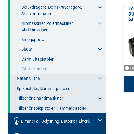
Skruvdragare, Borrskruvdragare,
Lö
DU
Skruvautomater
ba
Slipmaskiner, Polermaskiner,
Multimaskiner
Smörjsprutor
Sågar
Varmluftspistoler
S
Värmekameror
Nätanslutna
Spikpistoler, klammerpistoler
Tillbehör elhandmaskiner
Tillbehör spikpistoler, klammerpistoler
Elmaterial, Belysning, Batterier, Elverk