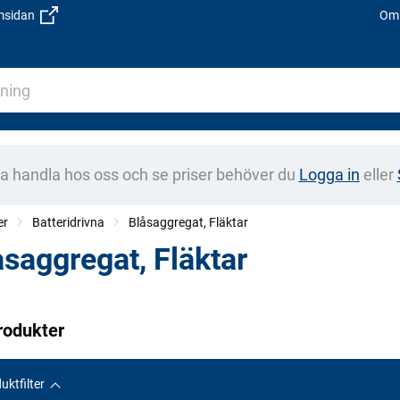
emsidan
Om 
na handla hos oss och se priser behöver du
Logga in
eller
er
Batteridrivna
Blåsaggregat, Fläktar
åsaggregat, Fläktar
rodukter
uktfilter