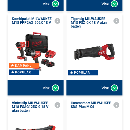
Visa
Visa
Kombipaket MILWAUKEE
Tigersåg MILWAUKEE
M18 FPP2A3-502X 18 V
M18 FSZ-0X 18 V utan
batteri
KAMPANJ
POPULÄR
POPULÄR
Visa
Visa
Vinkelslip MILWAUKEE
Hammarborr MILWAUKEE
M18 FSAG125X-0 18 V
SDS-Plus MX4
utan batteri