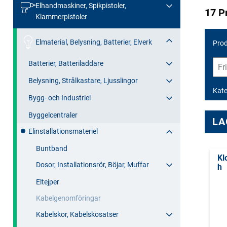
Elhandmaskiner, Spikpistoler,
17 P
Klammerpistoler
Elmaterial, Belysning, Batterier, Elverk
Prod
Batterier, Batteriladdare
Belysning, Strålkastare, Ljusslingor
Kate
Bygg- och Industriel
Byggelcentraler
LA
Elinstallationsmateriel
Buntband
Kl
Dosor, Installationsrör, Böjar, Muffar
h
Eltejper
Kabelgenomföringar
Kabelskor, Kabelskosatser