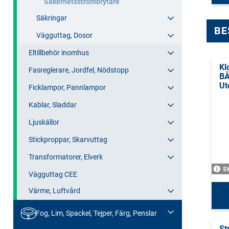
Säkerhetsströmbrytare
Säkringar
BE
Vägguttag, Dosor
Eltillbehör inomhus
Kl
Fasreglerare, Jordfel, Nödstopp
BÅ
Ut
Ficklampor, Pannlampor
Kablar, Sladdar
Ljuskällor
Stickproppar, Skarvuttag
Transformatorer, Elverk
S
Vägguttag CEE
Värme, Luftvård
Fog, Lim, Spackel, Tejper, Färg, Penslar
St