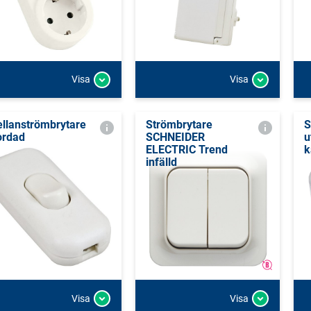
Visa
Visa
llanströmbrytare
Strömbrytare
S
ordad
SCHNEIDER
u
ELECTRIC Trend
k
infälld
Visa
Visa