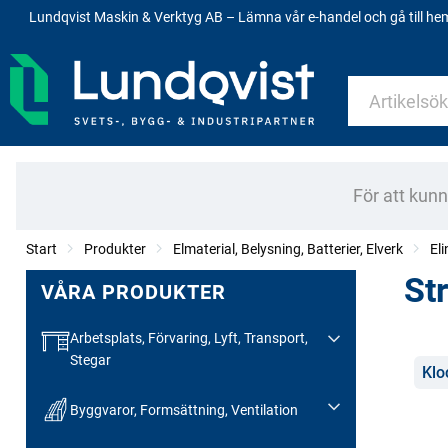
Lundqvist Maskin & Verktyg AB – Lämna vår e-handel och gå till h
För att kun
Start
Produkter
Elmaterial, Belysning, Batterier, Elverk
El
St
VÅRA PRODUKTER
Arbetsplats, Förvaring, Lyft, Transport,
Stegar
Kate
Klo
Byggvaror, Formsättning, Ventilation