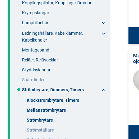
Kopplingsplintar, Kopplingsklämmor
Krympslangar
Lamptillbehör
Ledningshållare, Kabelklammer,
Kabelkanaler
Montageband
Me
Reläer, Reläsocklar
oj
Skyddsslangar
Spärrdioder
Strömbrytare, Dimmers, Timers
Klockströmbrytare, Timers
Mellanströmbrytare
Strömbrytare
Strömställare