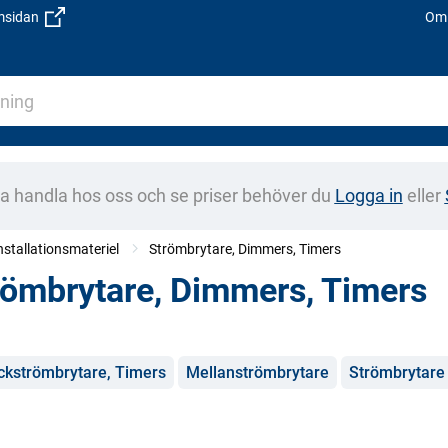
emsidan
Om 
na handla hos oss och se priser behöver du
Logga in
eller
installationsmateriel
Strömbrytare, Dimmers, Timers
römbrytare, Dimmers, Timers
gorier
ckströmbrytare, Timers
Mellanströmbrytare
Strömbrytare