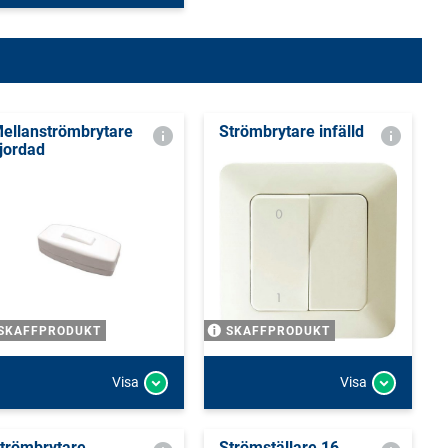
ellanströmbrytare
Strömbrytare infälld
jordad
SKAFFPRODUKT
SKAFFPRODUKT
Visa
Visa
trömbrytare
Strömställare 16