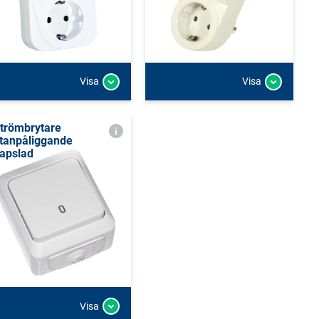
Visa
Visa
trömbrytare
tanpåliggande
apslad
Visa