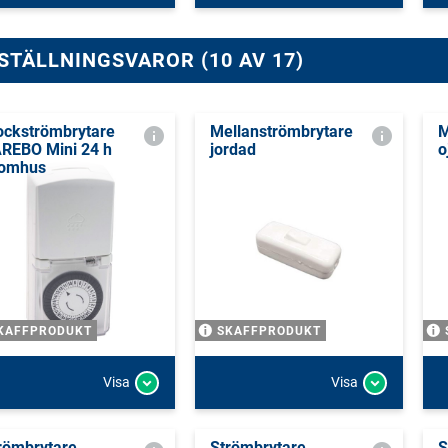
STÄLLNINGSVAROR (10 AV 17)
ockströmbrytare
Mellanströmbrytare
M
REBO Mini 24 h
jordad
o
omhus
KAFFPRODUKT
SKAFFPRODUKT
Visa
Visa
römbrytare
Strömbrytare
S