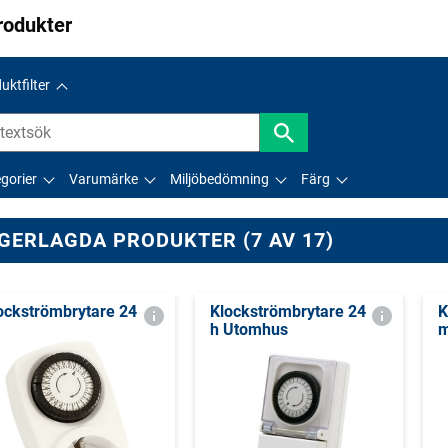
rodukter
uktfilter
gorier
Varumärke
Miljöbedömning
Färg
GERLAGDA PRODUKTER (7 AV 17)
ockströmbrytare 24
Klockströmbrytare 24
K
h Utomhus
m