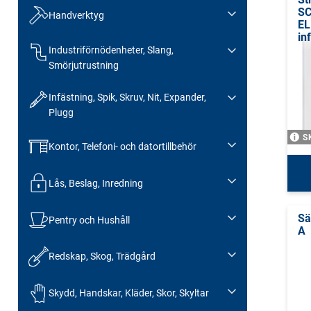
SC
Handverktyg
EL
in
Industriförnödenheter, Slang,
Smörjutrustning
Infästning, Spik, Skruv, Nit, Expander,
Plugg
S
Kontor, Telefoni- och datortillbehör
Lås, Beslag, Inredning
Sä
Pentry och Hushåll
A
Redskap, Skog, Trädgård
Skydd, Handskar, Kläder, Skor, Skyltar