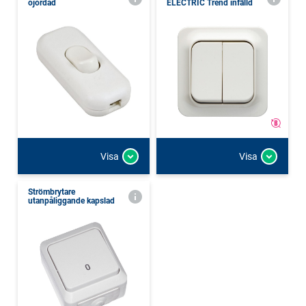
ojordad
ELECTRIC Trend infälld
Visa
Visa
Strömbrytare
utanpåliggande kapslad