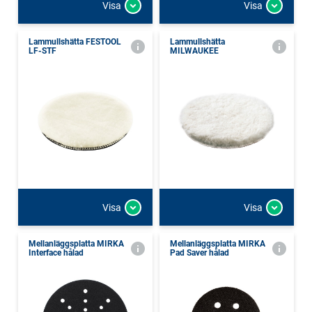
Visa
Visa
Lammullshätta FESTOOL
Lammullshätta
LF-STF
MILWAUKEE
Visa
Visa
Mellanläggsplatta MIRKA
Mellanläggsplatta MIRKA
Interface hålad
Pad Saver hålad