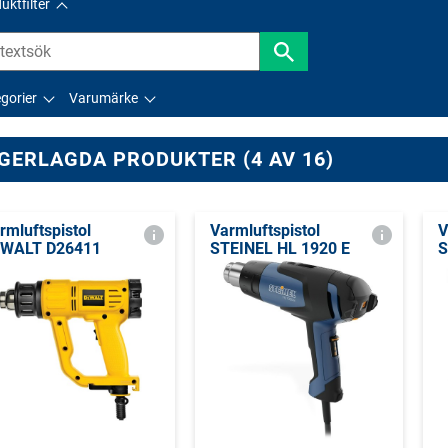
uktfilter
gorier
Varumärke
GERLAGDA PRODUKTER (4 AV 16)
rmluftspistol
Varmluftspistol
V
WALT D26411
STEINEL HL 1920 E
S