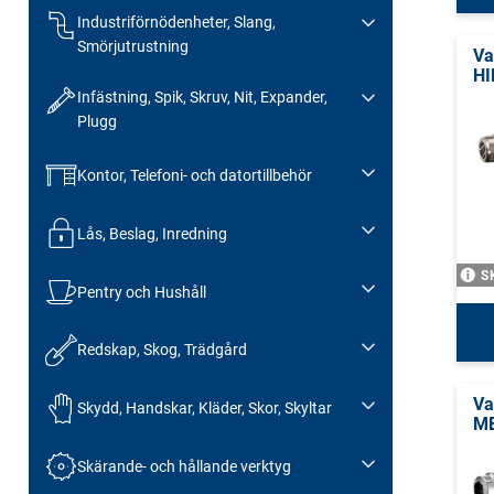
Industriförnödenheter, Slang,
Smörjutrustning
Va
HI
Infästning, Spik, Skruv, Nit, Expander,
Plugg
Kontor, Telefoni- och datortillbehör
Lås, Beslag, Inredning
S
Pentry och Hushåll
Redskap, Skog, Trädgård
Va
Skydd, Handskar, Kläder, Skor, Skyltar
ME
Skärande- och hållande verktyg