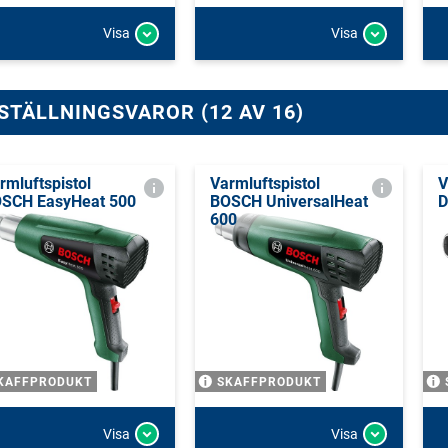
Visa
Visa
STÄLLNINGSVAROR (12 AV 16)
rmluftspistol
Varmluftspistol
V
SCH EasyHeat 500
BOSCH UniversalHeat
D
600
KAFFPRODUKT
SKAFFPRODUKT
Visa
Visa