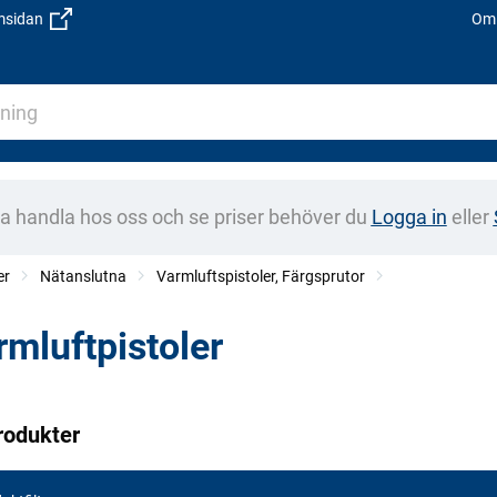
emsidan
Om 
na handla hos oss och se priser behöver du
Logga in
eller
er
Nätanslutna
Varmluftspistoler, Färgsprutor
rmluftpistoler
rodukter