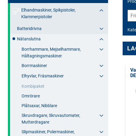
Prod
Elhandmaskiner, Spikpistoler,
Klammerpistoler
Batteridrivna
Kate
Nätanslutna
LA
Borrhammare, Mejselhammare,
Håltagningsmaskiner
Borrmaskiner
Va
DE
Elhyvlar, Fräsmaskiner
Kombipaket
Omrörare
Plåtsaxar, Nibblare
Skruvdragare, Skruvautomater,
Mutterdragare
Slipmaskiner, Polermaskiner,