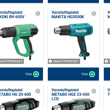
rmluftspistol
Varmluftspistol
V
KOKI RH 650V
MAKITA HG5030K
M
KAFFPRODUKT
SKAFFPRODUKT
Visa
Visa
rmluftspistol
Varmluftspistol
V
TABO HG 20-600
METABO HGE 23-650
T
LCD