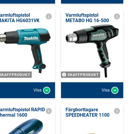
armluftspistol
Varmluftspistol
AKITA HG6031VK
METABO HG 16-500
SKAFFPRODUKT
SKAFFPRODUKT
Visa
Visa
armluftspistol RAPID
Färgborttagare
hermal 1600
SPEEDHEATER 1100