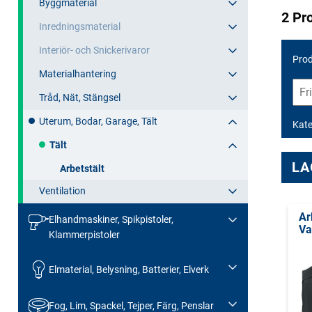
Byggmaterial
2 Pr
Inredningsmaterial
Interiör- och Snickerivaror
Prod
Materialhantering
Tråd, Nät, Stängsel
Uterum, Bodar, Garage, Tält
Kate
Tält
LA
Arbetstält
Ventilation
Ar
Elhandmaskiner, Spikpistoler,
Va
Klammerpistoler
Elmaterial, Belysning, Batterier, Elverk
Fog, Lim, Spackel, Tejper, Färg, Penslar