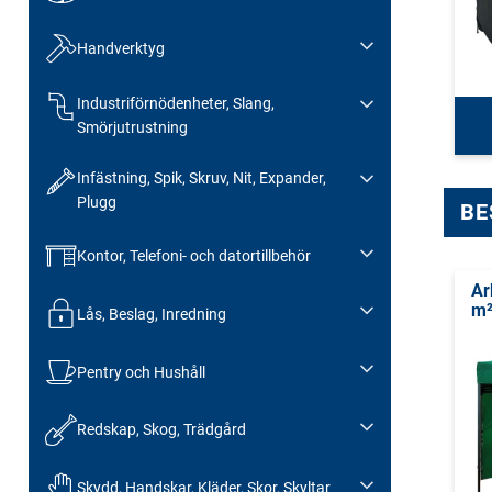
Handverktyg
Industriförnödenheter, Slang,
Smörjutrustning
Infästning, Spik, Skruv, Nit, Expander,
Plugg
BE
Kontor, Telefoni- och datortillbehör
Ar
m
Lås, Beslag, Inredning
Pentry och Hushåll
Redskap, Skog, Trädgård
Skydd, Handskar, Kläder, Skor, Skyltar