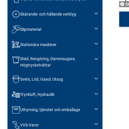
S
Skärande- och hållande verktyg
Slipmaterial
Stationära maskiner
Städ, Rengöring, Dammsugare,
Högtryckstvättar
Svets, Löd, Gasol, Utsug
Tryckluft, Hydraulik
Uthyrning, tjänster och emballage
VVS-Varor