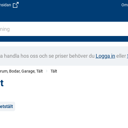
emsidan
Om 
na handla hos oss och se priser behöver du
Logga in
eller
rum, Bodar, Garage, Tält
Tält
t
gorier
etstält