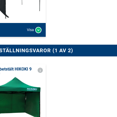
Visa
STÄLLNINGSVAROR (1 AV 2)
betstält HIKOKI 9
²