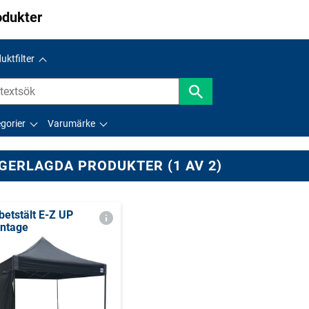
odukter
uktfilter
gorier
Varumärke
GERLAGDA PRODUKTER (1 AV 2)
betstält E-Z UP
ntage