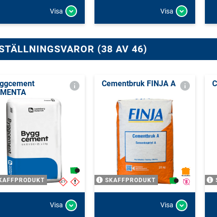
Visa
Visa
STÄLLNINGSVAROR (38 AV 46)
ggcement
Cementbruk FINJA A
C
EMENTA
KAFFPRODUKT
SKAFFPRODUKT
Visa
Visa