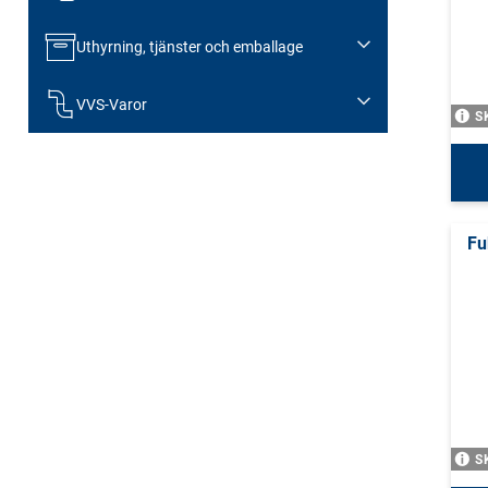
Uthyrning, tjänster och emballage
VVS-Varor
S
Fu
S