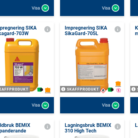
Visa
Visa
pregnering SIKA
Impregnering SIKA
K
kagard-703W
SikaGard-705L
KAFFPRODUKT
SKAFFPRODUKT
Visa
Visa
ldbruk BEMIX
Lagningsbruk BEMIX
L
panderande
310 High Tech