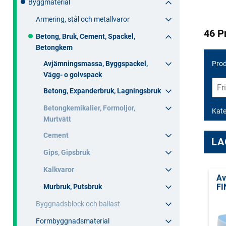
Byggmaterial
Armering, stål och metallvaror
46 P
Betong, Bruk, Cement, Spackel,
Betongkem
Avjämningsmassa, Byggspackel,
Prod
Vägg- o golvspack
Betong, Expanderbruk, Lagningsbruk
Betongkemikalier, Formoljor,
Kate
Murtvätt
Cement
LA
Gips, Gipsbruk
Kalkvaror
Av
FI
Murbruk, Putsbruk
Byggnadsblock och ballast
Formbyggnadsmaterial