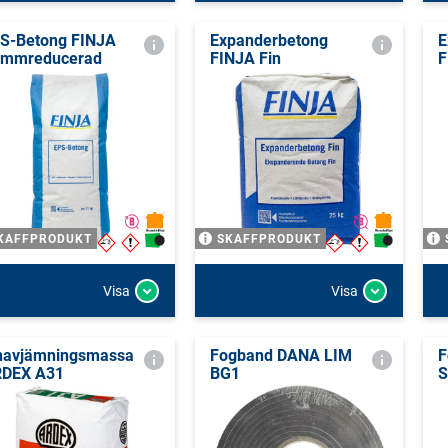
S-Betong FINJA
Expanderbetong
E
mmreducerad
FINJA Fin
F
KAFFPRODUKT
SKAFFPRODUKT
Visa
Visa
navjämningsmassa
Fogband DANA LIM
F
DEX A31
BG1
S