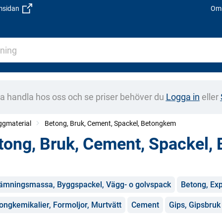
emsidan
Om 
na handla hos oss och se priser behöver du
Logga in
eller
ggmaterial
Betong, Bruk, Cement, Spackel, Betongkem
tong, Bruk, Cement, Spackel,
gorier
ämningsmassa, Byggspackel, Vägg- o golvspack
Betong, Ex
ongkemikalier, Formoljor, Murtvätt
Cement
Gips, Gipsbruk