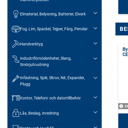
Elmaterial, Belysning, Batterier, Elverk
BE
Fog, Lim, Spackel, Tejper, Färg, Penslar
Handverktyg
By
C
Industriförnödenheter, Slang,
Smörjutrustning
Infästning, Spik, Skruv, Nit, Expander,
Plugg
Kontor, Telefoni- och datortillbehör
S
Lås, Beslag, Inredning