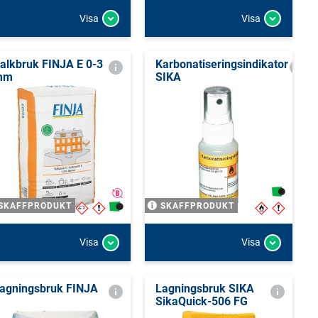
Visa
Visa
alkbruk FINJA E 0-3
Karbonatiseringsindikator
mm
SIKA
SKAFFPRODUKT
SKAFFPRODUKT
Visa
Visa
agningsbruk FINJA
Lagningsbruk SIKA
SikaQuick-506 FG