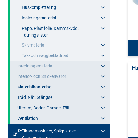
Huskomplettering
Isoleringsmaterial
Papp, Plastfolie, Dammskydd,
Tätningslister
Skivmaterial
Tak- och väggbeklädnad
Inredningsmaterial
Hu
Interiör- och Snickerivaror
Materialhantering
Tråd, Nät, Stängsel
Uterum, Bodar, Garage, Tält
Ventilation
Elhandmaskiner, Spikpistoler,
Klammerpistoler