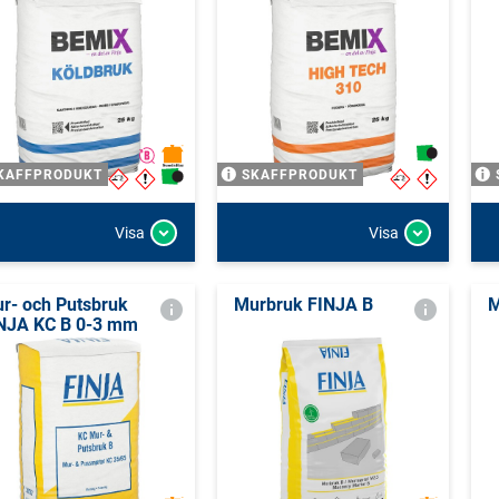
KAFFPRODUKT
SKAFFPRODUKT
Visa
Visa
r- och Putsbruk
Murbruk FINJA B
M
NJA KC B 0-3 mm