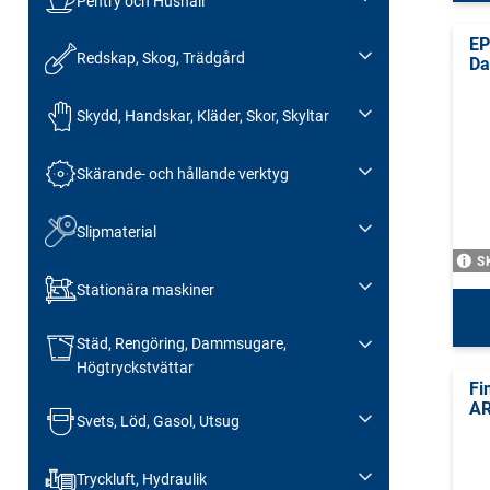
Pentry och Hushåll
EP
Redskap, Skog, Trädgård
Da
Skydd, Handskar, Kläder, Skor, Skyltar
Skärande- och hållande verktyg
Slipmaterial
S
Stationära maskiner
Städ, Rengöring, Dammsugare,
Högtryckstvättar
Fi
AR
Svets, Löd, Gasol, Utsug
Tryckluft, Hydraulik