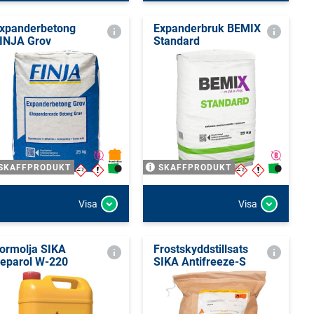
xpanderbetong
Expanderbruk BEMIX
INJA Grov
Standard
SKAFFPRODUKT
SKAFFPRODUKT
Visa
Visa
ormolja SIKA
Frostskyddstillsats
eparol W-220
SIKA Antifreeze-S