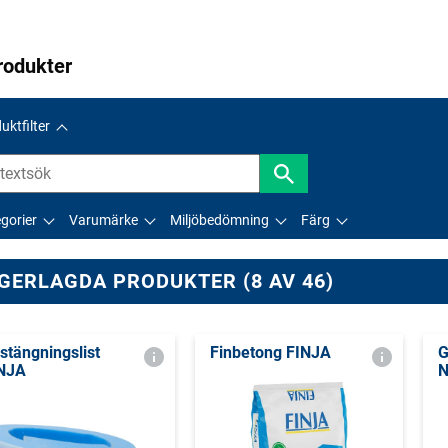
rodukter
uktfilter
gorier
Varumärke
Miljöbedömning
Färg
GERLAGDA PRODUKTER (8 AV 46)
stängningslist
Finbetong FINJA
G
NJA
N