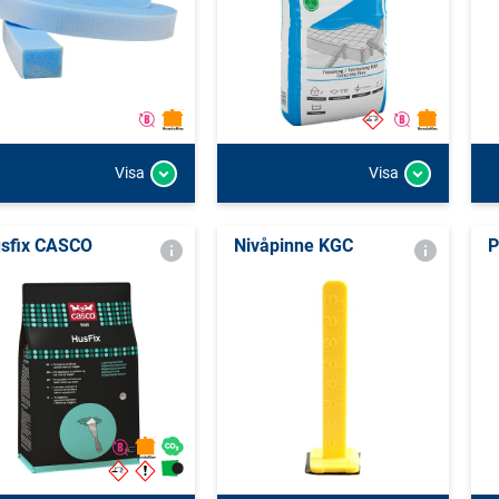
Visa
Visa
sfix CASCO
Nivåpinne KGC
P