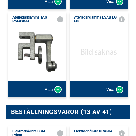
Visa
Visa
Återledarklämma TAG
Återledarklämma ESAB EG
Roterande
600
Visa
Visa
BESTÄLLNINGSVAROR (13 AV 41)
Elektrodhållare ESAB
Elektrodhållare URANIA
Prima