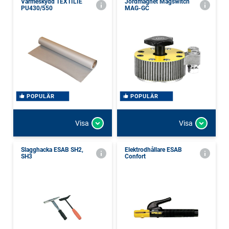
Värmeskydd TEXTILIE
Jordmagnet Magswitch
PU430/550
MAG-GC
POPULÄR
POPULÄR
Visa
Visa
Slagghacka ESAB SH2,
Elektrodhållare ESAB
SH3
Confort