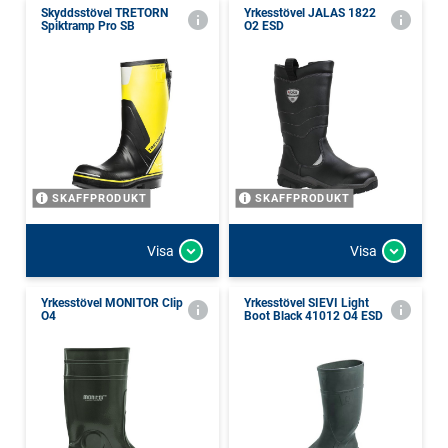
Skyddsstövel TRETORN
Yrkesstövel JALAS 1822
Spiktramp Pro SB
O2 ESD
SKAFFPRODUKT
SKAFFPRODUKT
Visa
Visa
Yrkesstövel MONITOR Clip
Yrkesstövel SIEVI Light
O4
Boot Black 41012 O4 ESD