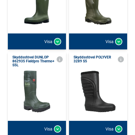
Visa
Visa
Skyddsstövel DUNLOP
Skyddsstövel POLYVER
862935 Fieldpro Thermo+
3289 S5
S5L
Visa
Visa