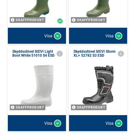
SKAFFPRODUKT
SKAFFPRODUKT
Visa
Visa
Skyddsstövel SIEVI Light
Skyddsstövel SIEVI Storm
Boot White 51010 S4 ESD
XL+ 52782 S3 ESD
SKAFFPRODUKT
SKAFFPRODUKT
Visa
Visa