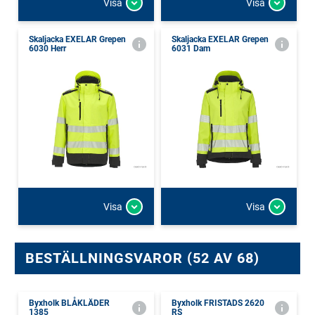
Visa
Visa
Skaljacka EXELAR Grepen
Skaljacka EXELAR Grepen
6030 Herr
6031 Dam
Visa
Visa
BESTÄLLNINGSVAROR (52 AV 68)
Byxholk BLÅKLÄDER
Byxholk FRISTADS 2620
1385
RS