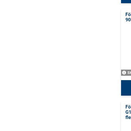
Fö
90
S
Fö
G1
fl