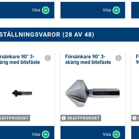
Visa
Visa
STÄLLNINGSVAROR (28 AV 48)
rsänkare 90° 3-
Försänkare 90° 3-
F
ärig med bitsfäste
skärig med bitsfäste
9
KAFFPRODUKT
SKAFFPRODUKT
Visa
Visa