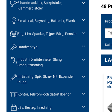
Elhandmaskiner, Spikpistoler,
48 P
Klammerpistoler
Elmaterial, Belysning, Batterier, Elverk
Prod
Fog, Lim, Spackel, Tejper, Färg, Penslar
Kate
Handverktyg
LA
Industriförnödenheter, Slang,
Smörjutrustning
Infästning, Spik, Skruv, Nit, Expander,
Fö
Plugg
PS
sk
Kontor, Telefoni- och datortillbehör
Lås, Beslag, Inredning