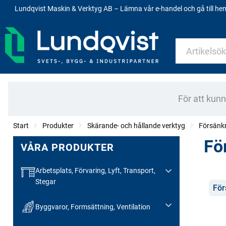
Lundqvist Maskin & Verktyg AB – Lämna vår e-handel och gå till h
För att kun
Start
Produkter
Skärande- och hållande verktyg
Försänk
Fö
VÅRA PRODUKTER
Arbetsplats, Förvaring, Lyft, Transport,
Stegar
Kate
För
Byggvaror, Formsättning, Ventilation