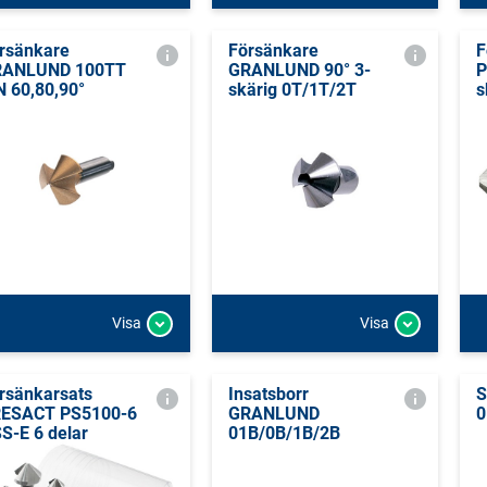
rsänkare
Försänkare
F
RANLUND 100TT
GRANLUND 90° 3-
P
N 60,80,90°
skärig 0T/1T/2T
s
Visa
Visa
rsänkarsats
Insatsborr
S
ESACT PS5100-6
GRANLUND
0
S-E 6 delar
01B/0B/1B/2B