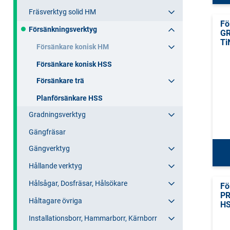
Fräsverktyg solid HM
Fö
Försänkningsverktyg
G
Ti
Försänkare konisk HM
Försänkare konisk HSS
Försänkare trä
Planförsänkare HSS
Gradningsverktyg
Gängfräsar
Gängverktyg
Hållande verktyg
Hålsågar, Dosfräsar, Hålsökare
Fö
PR
Håltagare övriga
HS
Installationsborr, Hammarborr, Kärnborr