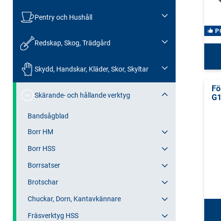
Pentry och Hushåll
P
Redskap, Skog, Trädgård
Skydd, Handskar, Kläder, Skor, Skyltar
Fö
Skärande- och hållande verktyg
G1
Bandsågblad
Borr HM
Borr HSS
Borrsatser
Brotschar
Chuckar, Dorn, Kantavkännare
Fräsverktyg HSS