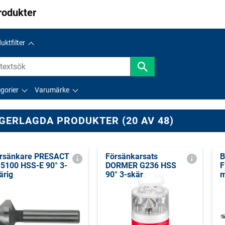
rodukter
uktfilter
gorier
Varumärke
GERLAGDA PRODUKTER (20 AV 48)
rsänkare PRESACT
Försänkarsats
B
5100 HSS-E 90° 3-
DORMER G236 HSS
F
ärig
90° 3-skär
m