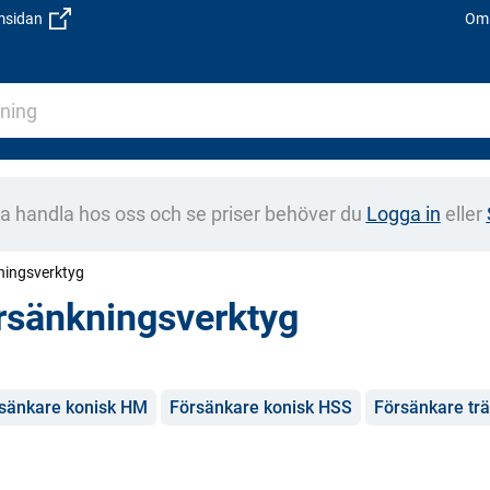
emsidan
Om 
na handla hos oss och se priser behöver du
Logga in
eller
ningsverktyg
rsänkningsverktyg
gorier
sänkare konisk HM
Försänkare konisk HSS
Försänkare trä