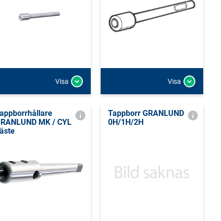
Visa
Visa
appborrhållare
Tappborr GRANLUND
RANLUND MK / CYL
0H/1H/2H
äste