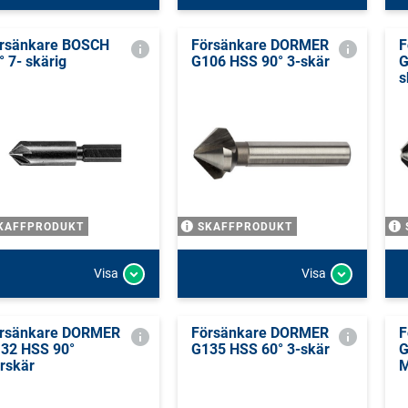
rsänkare BOSCH
Försänkare DORMER
F
° 7- skärig
G106 HSS 90° 3-skär
G
s
KAFFPRODUKT
SKAFFPRODUKT
Visa
Visa
rsänkare DORMER
Försänkare DORMER
F
32 HSS 90°
G135 HSS 60° 3-skär
G
erskär