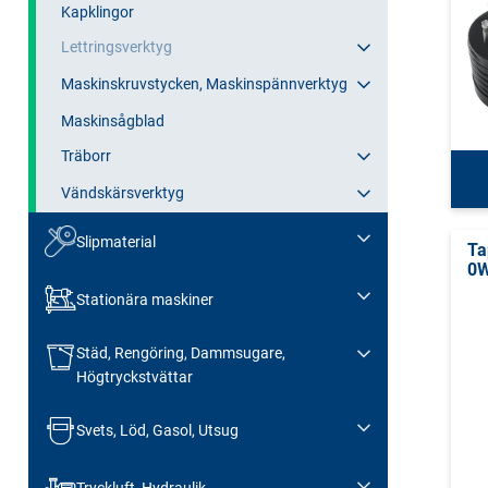
Kapklingor
Lettringsverktyg
Maskinskruvstycken, Maskinspännverktyg
Maskinsågblad
Träborr
Vändskärsverktyg
Slipmaterial
Ta
0
Stationära maskiner
Städ, Rengöring, Dammsugare,
Högtryckstvättar
Svets, Löd, Gasol, Utsug