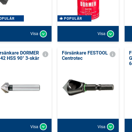
OPULÄR
POPULÄR
Visa
Visa
rsänkare DORMER
Försänkare FESTOOL
F
42 HSS 90° 3-skär
Centrotec
G
6
Visa
Visa