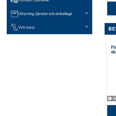
Tryckluft, Hydraulik
Uthyrning, tjänster och emballage
VVS-Varor
BE
Fö
sk
S