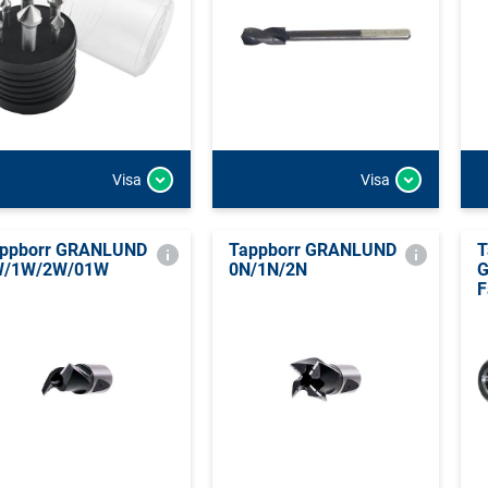
Visa
Visa
ppborr GRANLUND
Tappborr GRANLUND
T
W/1W/2W/01W
0N/1N/2N
G
F