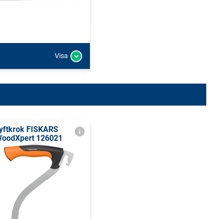
Visa
yftkrok FISKARS
oodXpert 126021