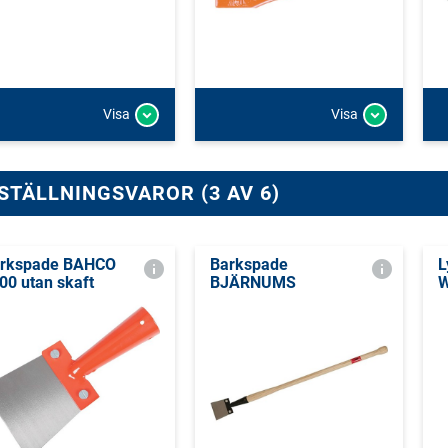
Visa
Visa
STÄLLNINGSVAROR (3 AV 6)
rkspade BAHCO
Barkspade
L
00 utan skaft
BJÄRNUMS
W