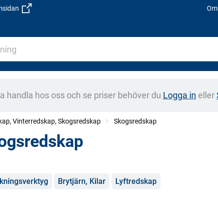
emsidan
Om 
na handla hos oss och se priser behöver du
Logga in
eller
ap, Vinterredskap, Skogsredskap
Skogsredskap
ogsredskap
gorier
kningsverktyg
Brytjärn, Kilar
Lyftredskap