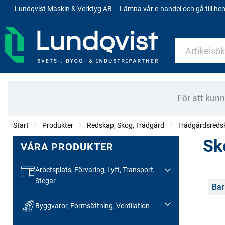
Lundqvist Maskin & Verktyg AB – Lämna vår e-handel och gå till h
För att kun
Start
Produkter
Redskap, Skog, Trädgård
Trädgårdsredsk
Sk
VÅRA PRODUKTER
Arbetsplats, Förvaring, Lyft, Transport,
Stegar
Kate
Bar
Byggvaror, Formsättning, Ventilation