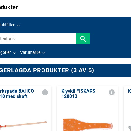
odukter
uktfilter
gorier
Varumärke
GERLAGDA PRODUKTER (3 AV 6)
rkspade BAHCO
Klyvkil FISKARS
K
10 med skaft
120010