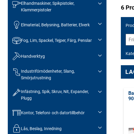
Elhandmaskiner, Spikpistoler,
6 Pr
Klammerpistoler
Elmaterial, Belysning, Batterier, Elverk
Prod
Fog, Lim, Spackel, Tejper, Färg, Penslar
Kate
Handverktyg
LA
Industriförnödenheter, Slang,
Smörjutrustning
Infästning, Spik, Skruv, Nit, Expander,
Ba
Plugg
90
Kontor, Telefoni- och datortillbehör
Lås, Beslag, Inredning