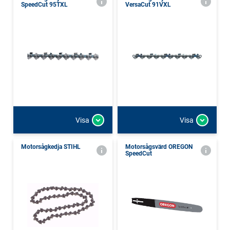
SpeedCut 95TXL
VersaCut 91VXL
Visa
Visa
Motorsågkedja STIHL
Motorsågsvärd OREGON
SpeedCut