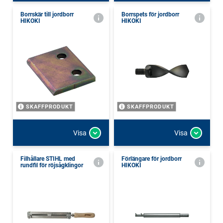
Borrskär till jordborr
Borrspets för jordborr
HIKOKI
HIKOKI
SKAFFPRODUKT
SKAFFPRODUKT
Visa
Visa
Filhållare STIHL med
Förlängare för jordborr
rundfil för röjsågklingor
HIKOKI