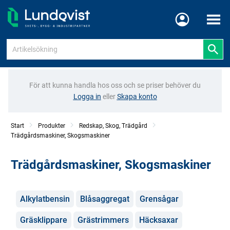
Meny
För att kunna handla hos oss och se priser behöver du
Logga in
eller
Skapa konto
Start
Produkter
Redskap, Skog, Trädgård
Trädgårdsmaskiner, Skogsmaskiner
Trädgårdsmaskiner, Skogsmaskiner
Kategorier
Alkylatbensin
Blåsaggregat
Grensågar
Gräsklippare
Grästrimmers
Häcksaxar