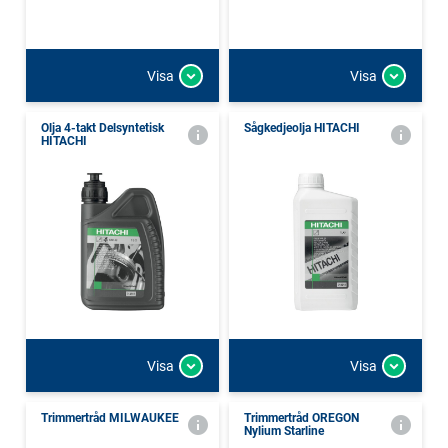
Visa
Visa
Olja 4-takt Delsyntetisk
Sågkedjeolja HITACHI
HITACHI
Visa
Visa
Trimmertråd MILWAUKEE
Trimmertråd OREGON
Nylium Starline