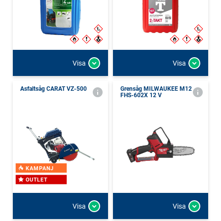
Visa
Visa
Asfaltsåg CARAT VZ-500
Grensåg MILWAUKEE M12
FHS-602X 12 V
KAMPANJ
OUTLET
Visa
Visa