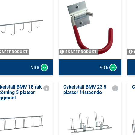
KAFFPRODUKT
SKAFFPRODUKT
Visa
Visa
kelställ BMV 18 rak
Cykelställ BMV 23 5
C
körning 5 platser
platser fristående
ggmont