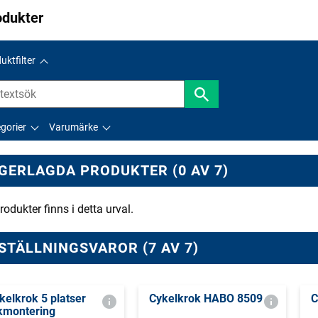
odukter
uktfilter
gorier
Varumärke
GERLAGDA PRODUKTER (0 AV 7)
rodukter finns i detta urval.
STÄLLNINGSVAROR (7 AV 7)
kelkrok 5 platser
Cykelkrok HABO 8509
C
kmontering