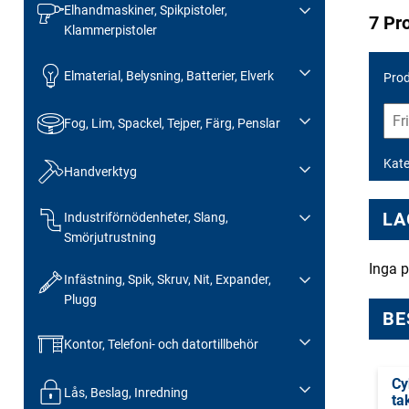
Elhandmaskiner, Spikpistoler,
7 Pr
Klammerpistoler
Elmaterial, Belysning, Batterier, Elverk
Prod
Fog, Lim, Spackel, Tejper, Färg, Penslar
Kate
Handverktyg
LA
Industriförnödenheter, Slang,
Smörjutrustning
Inga p
Infästning, Spik, Skruv, Nit, Expander,
Plugg
BE
Kontor, Telefoni- och datortillbehör
Cy
Lås, Beslag, Inredning
ta