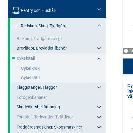
Pentry och Hushåll
Redskap, Skog, Trädgård
Balkong, Trädgård övrigt
Brevlådor, Brevlådetillbehör
S
Cykelställ
Cykelkrok
Cykelställ
Cy
Flaggstänger, Flaggor
in
vä
Fotogenkaminer
Skadedjursbekämpning
Torkställ, Torkvindor, Tvättlinor
Trädgårdsmaskiner, Skogsmaskiner