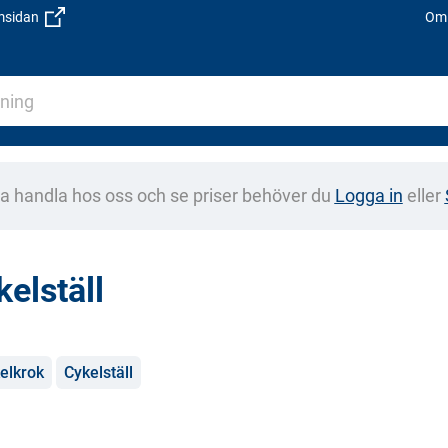
emsidan
Om 
na handla hos oss och se priser behöver du
Logga in
eller
kelställ
gorier
elkrok
Cykelställ