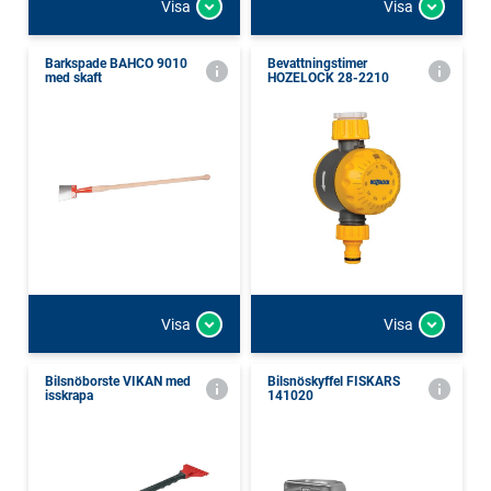
Visa
Visa
Barkspade BAHCO 9010
Bevattningstimer
med skaft
HOZELOCK 28-2210
Visa
Visa
Bilsnöborste VIKAN med
Bilsnöskyffel FISKARS
isskrapa
141020