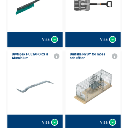
Visa
Visa
Brytspak HULTAFORS H
Burfälla NYBY för möss
Aluminium
och råttor
Visa
Visa