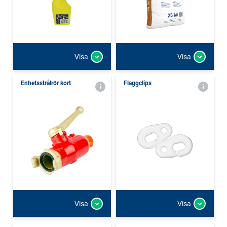
Visa
Visa
Enhetsstrålrör kort
Flaggclips
Visa
Visa