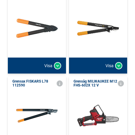
Visa
Visa
Grensax FISKARS L78
Grensåg MILWAUKEE M12
112590
FHS-602X 12 V