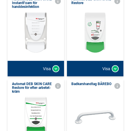
InstantFoam för
Restore
handdesinfektion
Visa
Visa
Automat DEB SKIN CARE
Badkarshandtag BÅREBO
Restore för efter-arbetet-
kräm