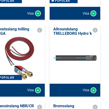
POPULÄR
POPULÄR
Visa
Visa
vetsslang tvilling
Allroundslang
AGA
TRELLEBORG Hydro´k
POPULÄR
Visa
Visa
ensinslang NBR/CR
Bromsslang