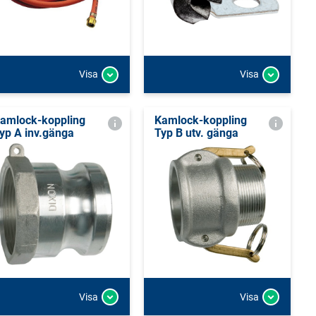
Visa
Visa
amlock-koppling
Kamlock-koppling
yp A inv.gänga
Typ B utv. gänga
Visa
Visa