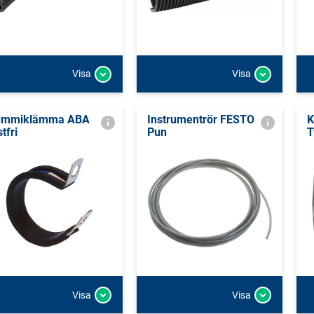
Visa
Visa
ummiklämma ABA
Instrumentrör FESTO
K
tfri
Pun
T
Visa
Visa