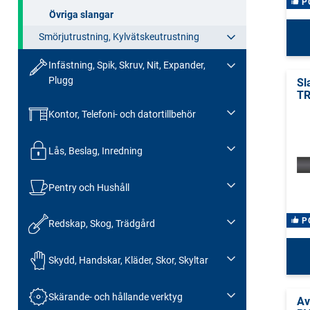
P
Övriga slangar
Smörjutrustning, Kylvätskeutrustning
Infästning, Spik, Skruv, Nit, Expander,
Plugg
Sl
T
Kontor, Telefoni- och datortillbehör
Lås, Beslag, Inredning
Pentry och Hushåll
P
Redskap, Skog, Trädgård
Skydd, Handskar, Kläder, Skor, Skyltar
Skärande- och hållande verktyg
Av