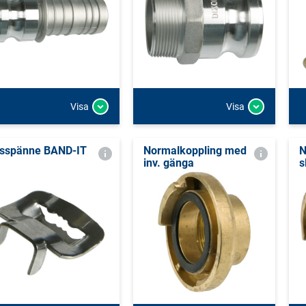
Visa
Visa
sspänne BAND-IT
Normalkoppling med
N
inv. gänga
s