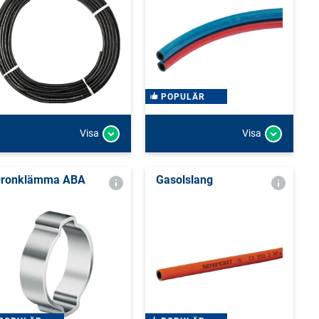
POPULÄR
Visa
Visa
ronklämma ABA
Gasolslang