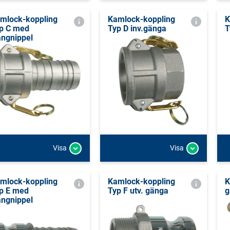
mlock-koppling
Kamlock-koppling
K
p C med
Typ D inv.gänga
T
angnippel
Visa
Visa
mlock-koppling
Kamlock-koppling
K
p E med
Typ F utv. gänga
g
angnippel