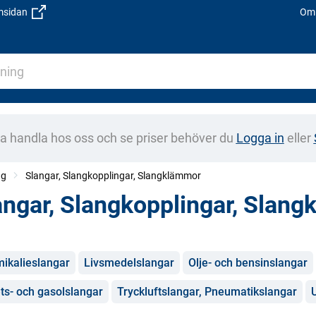
emsidan
Om 
na handla hos oss och se priser behöver du
Logga in
eller
ng
Slangar, Slangkopplingar, Slangklämmor
angar, Slangkopplingar, Slan
gorier
ikalieslangar
Livsmedelslangar
Olje- och bensinslangar
ts- och gasolslangar
Tryckluftslangar, Pneumatikslangar