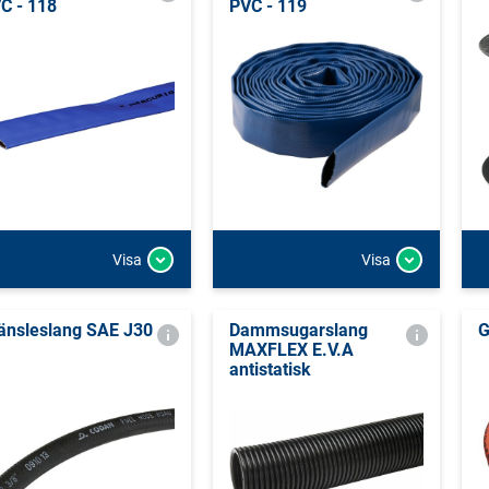
C - 118
PVC - 119
Visa
Visa
änsleslang SAE J30
Dammsugarslang
G
MAXFLEX E.V.A
antistatisk