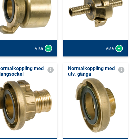
Visa
Visa
ormalkoppling med
Normalkoppling med
langsockel
utv. gänga