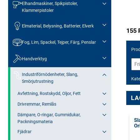
Elhandmaskiner, Spikpistoler,
Klammerpistoler
Elmaterial, Belysning, Batterier, Elverk
155 
Fog, Lim, Spackel, Tejper, Färg, Penslar
Prod
Handverktyg
Industriförnödenheter, Slang,
Kate
Smörjutrustning
Avfettning, Rostskydd, Oljor, Fett
LA
Drivremmar, Remlås
Dämpare, O-ringar, Gummidukar,
Sl
Packningsmateria
Or
Fjädrar