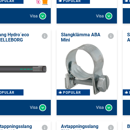
OPULÄR
POPULÄR
Visa
Visa
ang Hydro´eco
Slangklämma ABA
S
RELLEBORG
Mini
OPULÄR
POPULÄR
Visa
Visa
tappningsslang
Avtappningsslang
B