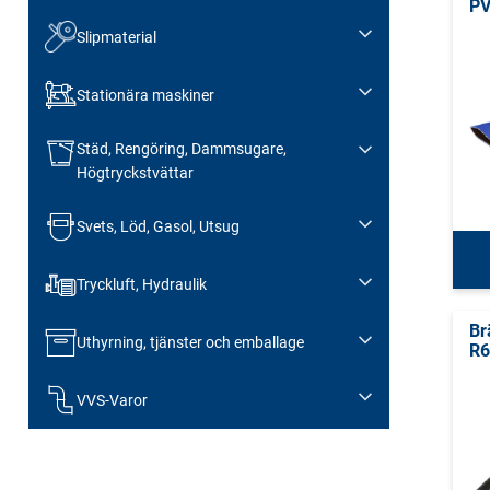
PV
Slipmaterial
Stationära maskiner
Städ, Rengöring, Dammsugare,
Högtryckstvättar
Svets, Löd, Gasol, Utsug
Tryckluft, Hydraulik
Br
Uthyrning, tjänster och emballage
R6
VVS-Varor