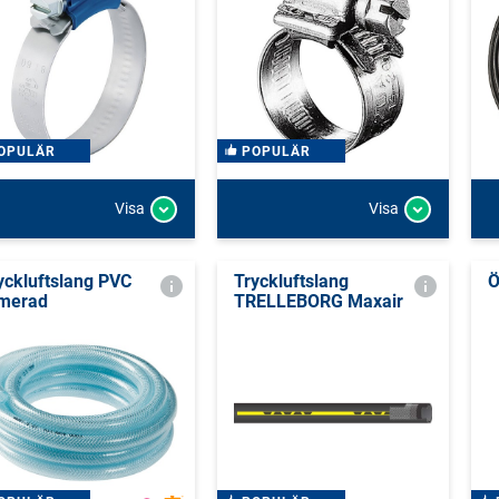
OPULÄR
POPULÄR
Visa
Visa
yckluftslang PVC
Tryckluftslang
Ö
merad
TRELLEBORG Maxair