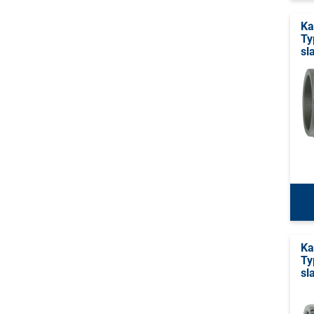
Ka
Ty
sl
Ka
Ty
sl