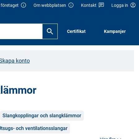
företaget
Om webbplatsen
Kontakt
Logga in
Certifikat
Kampanjer
Skapa konto
gklämmor
Slangkopplingar och slangklämmor
Utsugs- och ventilationsslangar