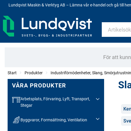
Lundqvist Maskin & Verktyg AB – Lämna vår e-handel och gå till h
För att kun
Start
Produkter
Industriförnödenheter, Slang, Smörjutrustni
Sl
VÅRA PRODUKTER
Arbetsplats, Förvaring, Lyft, Transport,
Stegar
Kate
Kem
Byggvaror, Formsättning, Ventilation
Sve