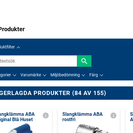
Produkter
uktfilter
gorier
Varumärke
Miljöbedömning
Färg
GERLAGDA PRODUKTER (84 AV 155)
angklämma ABA
Slangklämma ABA
S
iginal Blå Huset
rostfri
A