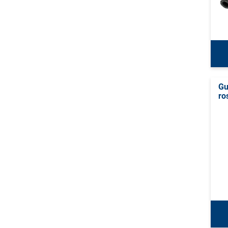
G
ros