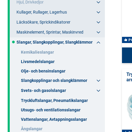
Hjul, Drivkedjor
Kullager, Rullager, Lagerhus
Läcksökare, Sprickindikatorer
Maskinelement, Sprintar, Maskinvred
P
Slangar, Slangkopplingar, Slangklämmor
Kemikalieslangar
Livsmedelslangar
Olje- och bensinslangar
Tr
ar
Slangkopplingar och slangklämmor
Svets- och gasolslangar
Tryckluftslangar, Pneumatikslangar
Utsugs- och ventilationsslangar
Vattenslangar, Avtappningsslangar
Ångslangar