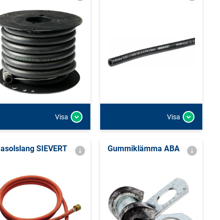
Visa
Visa
asolslang SIEVERT
Gummiklämma ABA