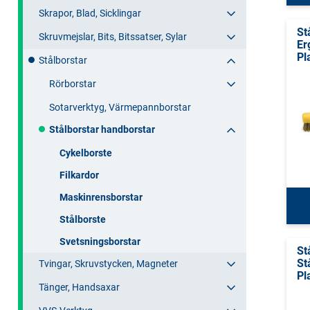
Skrapor, Blad, Sicklingar
St
Skruvmejslar, Bits, Bitssatser, Sylar
Er
Pl
Stålborstar
Rörborstar
Sotarverktyg, Värmepannborstar
Stålborstar handborstar
Cykelborste
Filkardor
Maskinrensborstar
Stålborste
Svetsningsborstar
St
St
Tvingar, Skruvstycken, Magneter
Pl
Tänger, Handsaxar