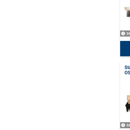
S
St
O
S