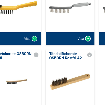
Visa
Visa
etsborste OSBORN
Tändstiftsborste
ål
OSBORN Rostfri A2