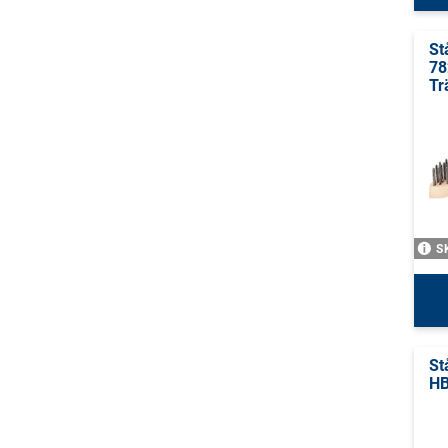
St
78
Tr
S
St
HB