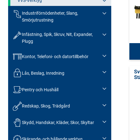
VVS-Verktyg
Industriförnödenheter, Slang,
Smörjutrustning
Infästning, Spik, Skruv, Nit, Expander,
Plugg
Kontor, Telefoni- och datortillbehör
Sv
Lås, Beslag, Inredning
St
Pentry och Hushåll
Redskap, Skog, Trädgård
Skydd, Handskar, Kläder, Skor, Skyltar
Skärande- och hållande verktyg