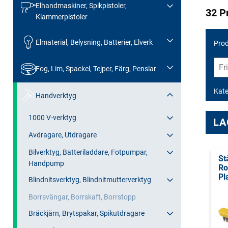
Elhandmaskiner, Spikpistoler,
32 P
Klammerpistoler
Elmaterial, Belysning, Batterier, Elverk
Prod
Fog, Lim, Spackel, Tejper, Färg, Penslar
Kate
Handverktyg
1000 V-verktyg
LA
Avdragare, Utdragare
Bilverktyg, Batteriladdare, Fotpumpar,
St
Handpump
Ro
Pl
Blindnitsverktyg, Blindnitmutterverktyg
Borrsvängar, Borrskaft, Borrstopp
Bräckjärn, Brytspakar, Spikutdragare