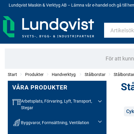
Lundqvist Maskin & Verktyg AB – Lämna vår e-handel och gå till h
För att kun
Start
Produkter
Handverktyg
Stålborstar
Stålborsta
St
VÅRA PRODUKTER
Arbetsplats, Förvaring, Lyft, Transport,
Stegar
Kate
Cyk
Byggvaror, Formsättning, Ventilation