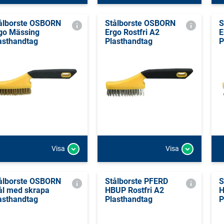
ålborste OSBORN
Stålborste OSBORN
S
go Mässing
Ergo Rostfri A2
E
asthandtag
Plasthandtag
P
Visa
Visa
ålborste OSBORN
Stålborste PFERD
S
ål med skrapa
HBUP Rostfri A2
H
asthandtag
Plasthandtag
P