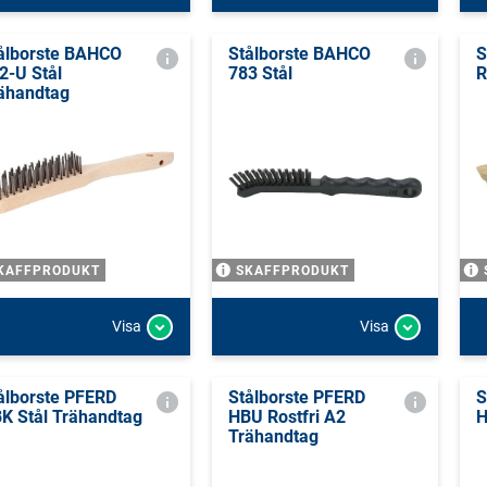
ålborste BAHCO
Stålborste BAHCO
S
2-U Stål
783 Stål
R
ähandtag
KAFFPRODUKT
SKAFFPRODUKT
Visa
Visa
ålborste PFERD
Stålborste PFERD
S
K Stål Trähandtag
HBU Rostfri A2
H
Trähandtag