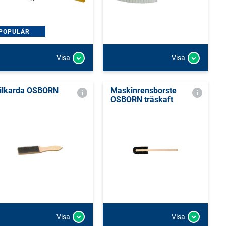
POPULÄR
Visa
Visa
ilkarda OSBORN
Maskinrensborste
OSBORN träskaft
Visa
Visa