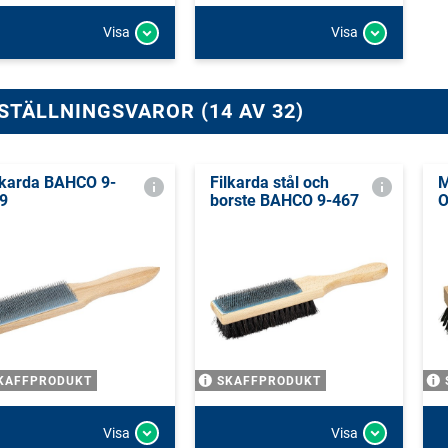
Visa
Visa
STÄLLNINGSVAROR (14 AV 32)
lkarda BAHCO 9-
Filkarda stål och
M
9
borste BAHCO 9-467
KAFFPRODUKT
SKAFFPRODUKT
Visa
Visa