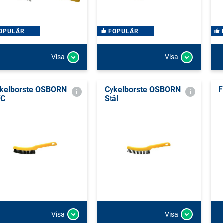
OPULÄR
POPULÄR
Visa
Visa
kelborste OSBORN
Cykelborste OSBORN
F
VC
Stål
Visa
Visa