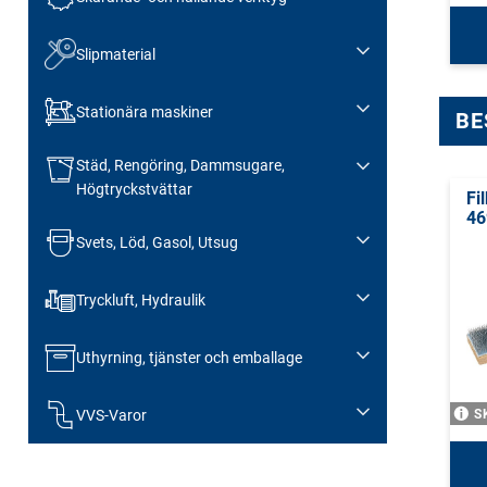
Slipmaterial
Stationära maskiner
BE
Städ, Rengöring, Dammsugare,
Högtryckstvättar
Fi
46
Svets, Löd, Gasol, Utsug
Tryckluft, Hydraulik
Uthyrning, tjänster och emballage
VVS-Varor
S