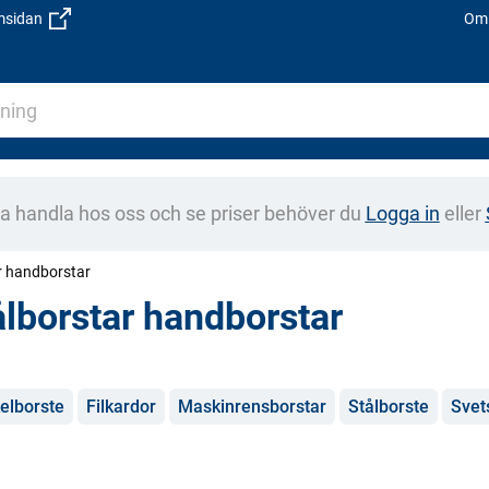
emsidan
Om 
na handla hos oss och se priser behöver du
Logga in
eller
r handborstar
ålborstar handborstar
gorier
elborste
Filkardor
Maskinrensborstar
Stålborste
Svet