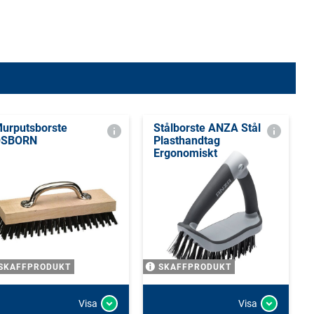
urputsborste
Stålborste ANZA Stål
OSBORN
Plasthandtag
Ergonomiskt
SKAFFPRODUKT
SKAFFPRODUKT
Visa
Visa