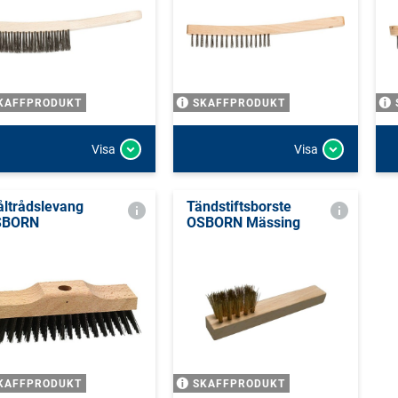
KAFFPRODUKT
SKAFFPRODUKT
Visa
Visa
åltrådslevang
Tändstiftsborste
SBORN
OSBORN Mässing
KAFFPRODUKT
SKAFFPRODUKT