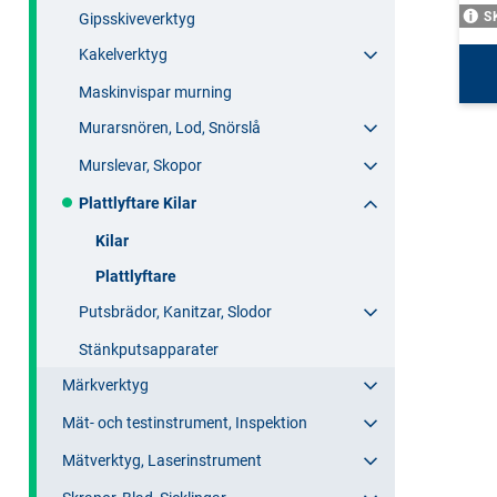
S
Gipsskiveverktyg
Kakelverktyg
Maskinvispar murning
Murarsnören, Lod, Snörslå
Murslevar, Skopor
Plattlyftare Kilar
Kilar
Plattlyftare
Putsbrädor, Kanitzar, Slodor
Stänkputsapparater
Märkverktyg
Mät- och testinstrument, Inspektion
Mätverktyg, Laserinstrument