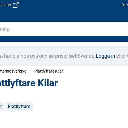
emsidan
Om 
na handla hos oss och se priser behöver du
Logga in
eller
armeringsverktyg
Plattlyftare Kilar
ttlyftare Kilar
gorier
ar
Plattlyftare