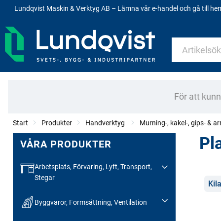
Lundqvist Maskin & Verktyg AB – Lämna vår e-handel och gå till h
För att kun
Start
Produkter
Handverktyg
Murning-, kakel-, gips- & 
Pla
VÅRA PRODUKTER
Arbetsplats, Förvaring, Lyft, Transport,
Stegar
Kate
Kil
Byggvaror, Formsättning, Ventilation