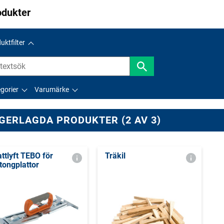
odukter
uktfilter
gorier
Varumärke
GERLAGDA PRODUKTER (2 AV 3)
attlyft TEBO för
Träkil
tongplattor