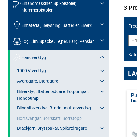
Elhandmaskiner, Spikpistoler,
3 Pr
Klammerpistoler
Elmaterial, Belysning, Batterier, Elverk
Prod
Fog, Lim, Spackel, Tejper, Färg, Penslar
Kate
Handverktyg
1000 V-verktyg
LA
Avdragare, Utdragare
Bilverktyg, Batteriladdare, Fotpumpar,
Pl
Handpump
be
Blindnitsverktyg, Blindnitmutterverktyg
Borrsvängar, Borrskaft, Borrstopp
Bräckjärn, Brytspakar, Spikutdragare