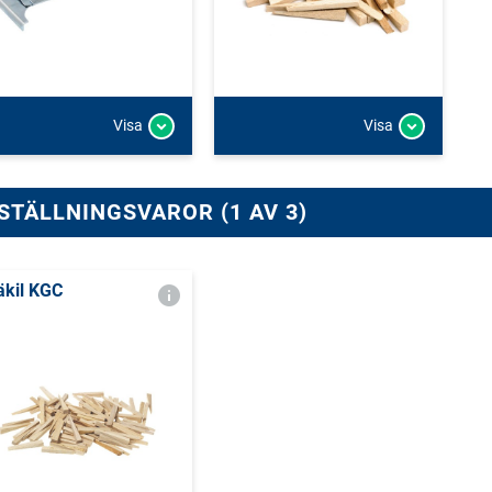
Visa
Visa
STÄLLNINGSVAROR (1 AV 3)
äkil KGC