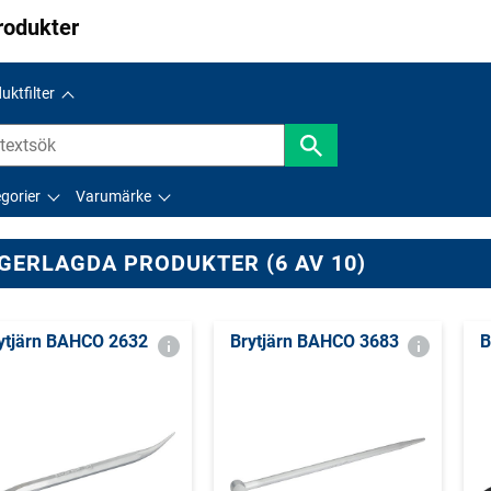
rodukter
uktfilter
gorier
Varumärke
GERLAGDA PRODUKTER (6 AV 10)
ytjärn BAHCO 2632
Brytjärn BAHCO 3683
B