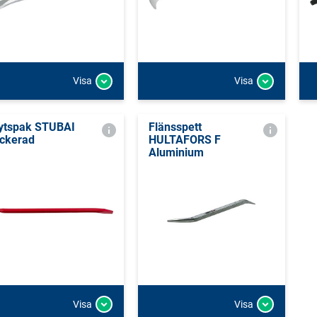
Visa
Visa
ytspak STUBAI
Flänsspett
ckerad
HULTAFORS F
Aluminium
Visa
Visa