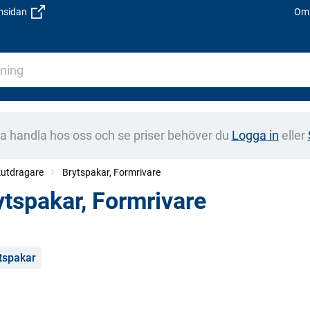
emsidan
Om 
na handla hos oss och se priser behöver du
Logga in
eller
kutdragare
Brytspakar, Formrivare
ytspakar, Formrivare
gorier
tspakar