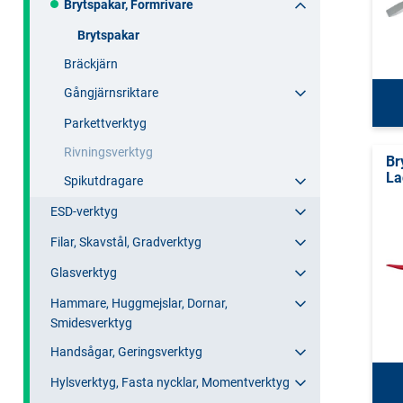
Brytspakar, Formrivare
Brytspakar
Bräckjärn
Gångjärnsriktare
Parkettverktyg
Rivningsverktyg
Br
La
Spikutdragare
ESD-verktyg
Filar, Skavstål, Gradverktyg
Glasverktyg
Hammare, Huggmejslar, Dornar,
Smidesverktyg
Handsågar, Geringsverktyg
Hylsverktyg, Fasta nycklar, Momentverktyg