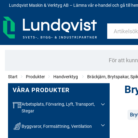
Lundqvist Maskin & Verktyg AB – Lämna vår e-handel och gå till h
För att kun
Start
Produkter
Handverktyg
Bräckjärn, Brytspakar, Spi
Br
VÅRA PRODUKTER
Arbetsplats, Förvaring, Lyft, Transport,
Stegar
Kate
Bry
Byggvaror, Formsättning, Ventilation