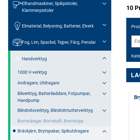
Elhandmaskiner, Spikpistoler,
10 P
Klammerpistoler
Elmaterial, Belysning, Batterier, Elverk
Prod
Fog, Lim, Spackel, Tejper, Färg, Penslar
Kate
Handverktyg
1000 V-verktyg
LA
Avdragare, Utdragare
Bilverktyg, Batteriladdare, Fotpumpar,
Br
Handpump
Blindnitsverktyg, Blindnitmutterverktyg
Borrsvängar, Borrskaft, Borrstopp
Bräckjärn, Brytspakar, Spikutdragare