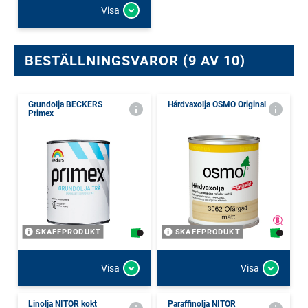
Visa
BESTÄLLNINGSVAROR (9 AV 10)
Grundolja BECKERS
Hårdvaxolja OSMO Original
Primex
SKAFFPRODUKT
SKAFFPRODUKT
Visa
Visa
Linolja NITOR kokt
Paraffinolja NITOR