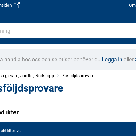
emsidan
Om 
na handla hos oss och se priser behöver du
Logga in
eller
sreglerare, Jordfel, Nödstopp
Fasföljdsprovare
sföljdsprovare
odukter
uktfilter