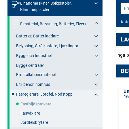
Elhandmaskiner, Spikpistoler,
Klammerpistoler
Kate
Elmaterial, Belysning, Batterier, Elverk
Batterier, Batteriladdare
LA
Belysning, Strålkastare, Ljusslingor
Inga p
Bygg- och Industriel
Byggelcentraler
BE
Elinstallationsmateriel
Eltillbehör inomhus
Ut
Fasreglerare, Jordfel, Nödstopp
16
Fasföljdsprovare
Fasväxlare
Jordfelsbrytare