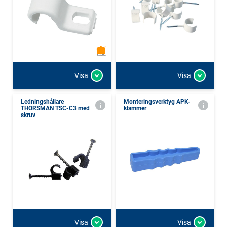
Visa
Visa
Ledningshållare
Monteringsverktyg APK-
THORSMAN TSC-C3 med
klammer
skruv
Visa
Visa