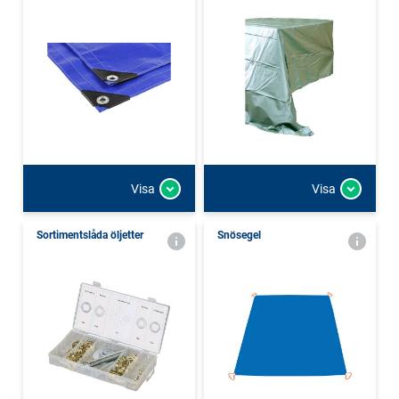
Visa
Visa
Sortimentslåda öljetter
Snösegel