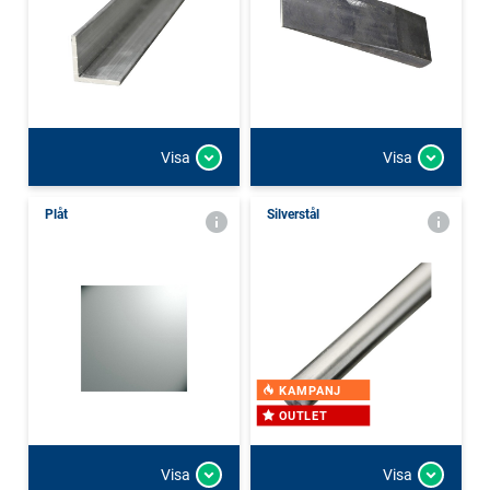
Visa
Visa
Plåt
Silverstål
KAMPANJ
OUTLET
Visa
Visa