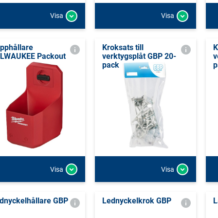
Visa
Visa
pphållare
Kroksats till
K
LWAUKEE Packout
verktygsplåt GBP 20-
v
pack
p
Visa
Visa
dnyckelhållare GBP
Lednyckelkrok GBP
L