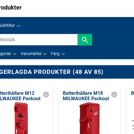
rodukter
uktfilter
gorier
Varumärke
Färg
GERLAGDA PRODUKTER (48 AV 85)
tterihållare M12
Batterihållare M18
B
LWAUKEE Packout
MILWAUKEE Packout