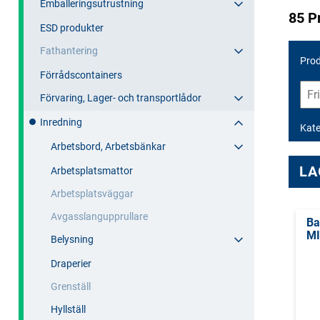
Emballeringsutrustning
85 P
ESD produkter
Fathantering
Prod
Förrådscontainers
Förvaring, Lager- och transportlådor
Inredning
Kate
Arbetsbord, Arbetsbänkar
LA
Arbetsplatsmattor
Arbetsplatsväggar
Avgasslangupprullare
Ba
MI
Belysning
Draperier
Grenställ
Hyllställ