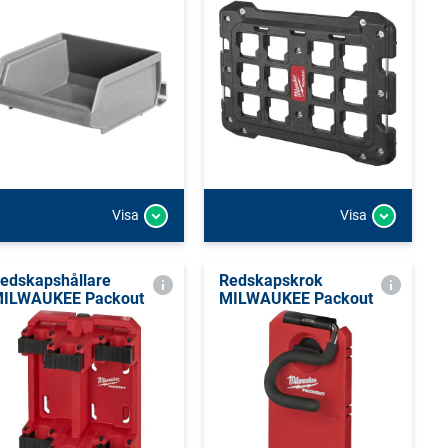
Visa
Visa
edskapshållare
Redskapskrok
ILWAUKEE Packout
MILWAUKEE Packout