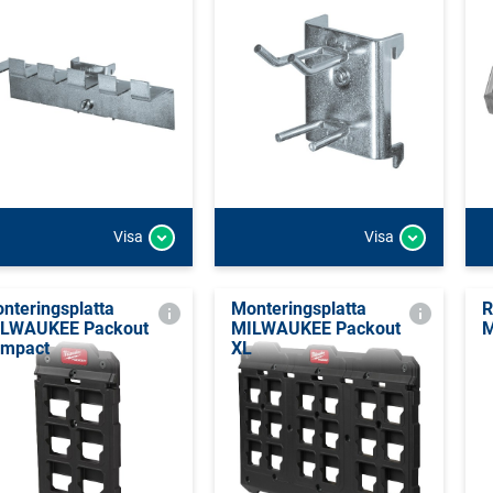
Visa
Visa
nteringsplatta
Monteringsplatta
R
LWAUKEE Packout
MILWAUKEE Packout
M
mpact
XL