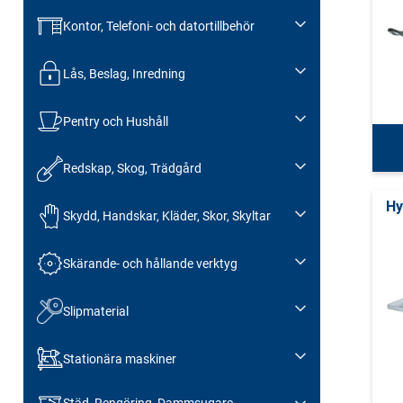
Kontor, Telefoni- och datortillbehör
Lås, Beslag, Inredning
Pentry och Hushåll
Redskap, Skog, Trädgård
Hy
Skydd, Handskar, Kläder, Skor, Skyltar
Skärande- och hållande verktyg
Slipmaterial
Stationära maskiner
Städ, Rengöring, Dammsugare,