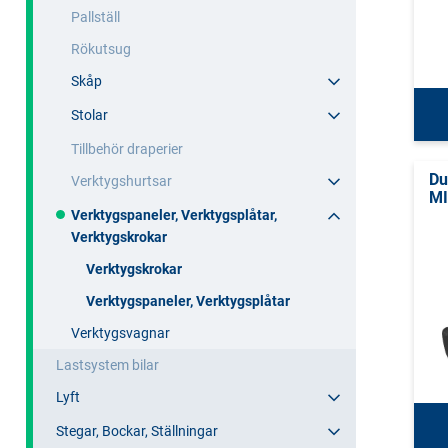
Pallställ
Rökutsug
Skåp
Stolar
Tillbehör draperier
Du
Verktygshurtsar
MI
Verktygspaneler, Verktygsplåtar,
Verktygskrokar
Verktygskrokar
Verktygspaneler, Verktygsplåtar
Verktygsvagnar
Lastsystem bilar
Lyft
Stegar, Bockar, Ställningar