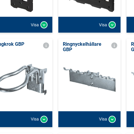
Visa
Visa
ngkrok GBP
Ringnyckelhållare
R
GBP
Visa
Visa