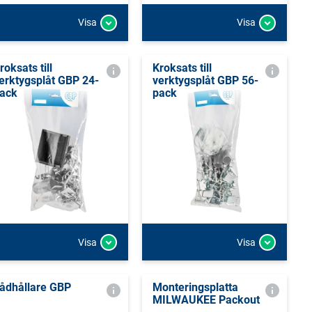
Visa
Visa
roksats till
Kroksats till
erktygsplåt GBP 24-
verktygsplåt GBP 56-
ack
pack
Visa
Visa
ådhållare GBP
Monteringsplatta
MILWAUKEE Packout