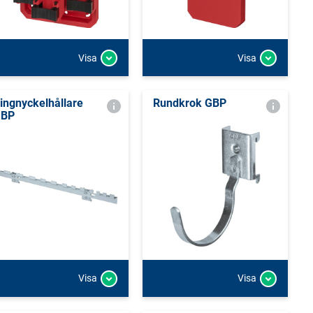
Visa
Visa
ingnyckelhållare
Rundkrok GBP
GBP
Visa
Visa