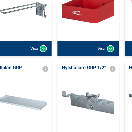
Visa
Visa
llplan GBP
Hylshållare GBP 1/2"
H