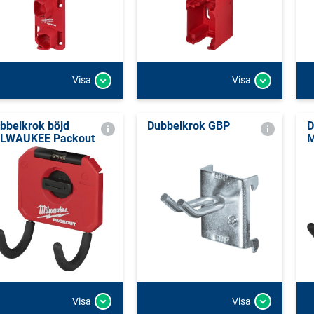
Visa
Visa
bbelkrok böjd
Dubbelkrok GBP
D
LWAUKEE Packout
M
Visa
Visa