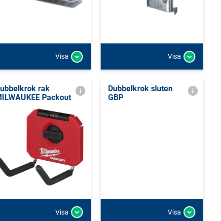
Visa
Visa
ubbelkrok rak
Dubbelkrok sluten
ILWAUKEE Packout
GBP
Visa
Visa