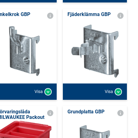
nkelkrok GBP
Fjäderklämma GBP
Visa
Visa
örvaringslåda
Grundplatta GBP
ILWAUKEE Packout