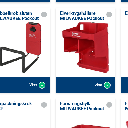
bbelkrok sluten
Elverktygshållare
E
LWAUKEE Packout
MILWAUKEE Packout
Visa
Visa
rpackningskrok
Förvaringshylla
F
BP
MILWAUKEE Packout
M