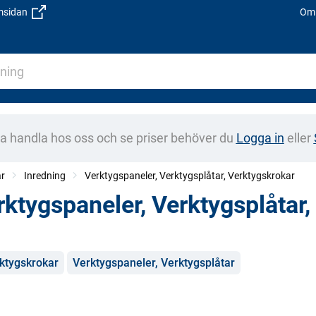
emsidan
Om 
na handla hos oss och se priser behöver du
Logga in
eller
ar
Inredning
Verktygspaneler, Verktygsplåtar, Verktygskrokar
rktygspaneler, Verktygsplåtar,
gorier
ktygskrokar
Verktygspaneler, Verktygsplåtar