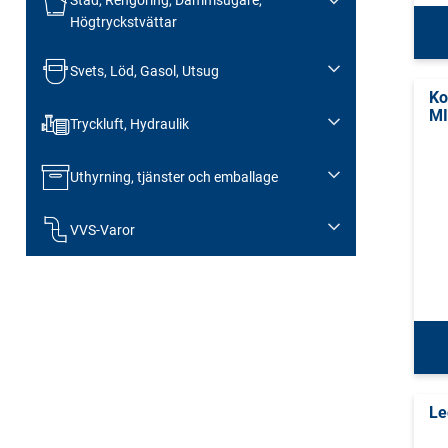
Högtryckstvättar
Svets, Löd, Gasol, Utsug
Ko
MI
Tryckluft, Hydraulik
Uthyrning, tjänster och emballage
VVS-Varor
Le