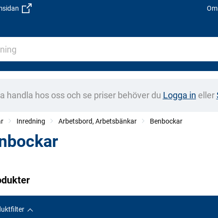
emsidan
Om 
na handla hos oss och se priser behöver du
Logga in
eller
ar
Inredning
Arbetsbord, Arbetsbänkar
Benbockar
nbockar
odukter
uktfilter