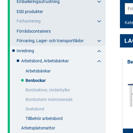
Emballeringsutrustning
ESD produkter
Fathantering
Kate
Förrådscontainers
LA
Förvaring, Lager- och transportlådor
Inredning
Arbetsbord, Arbetsbänkar
Be
Arbetsbänkar
Benbockar
Bordsskivor, Underhyllor
Bordsstativ motoriserade
Svetsbord
Tillbehör arbetsbord
Arbetsplatsmattor