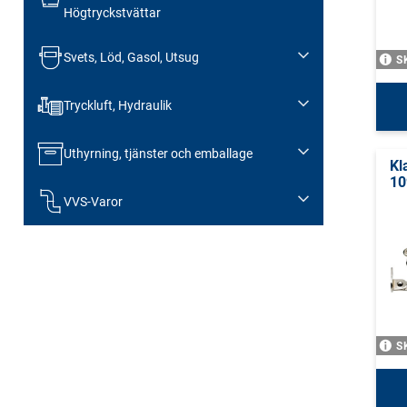
Högtryckstvättar
Svets, Löd, Gasol, Utsug
S
Tryckluft, Hydraulik
Uthyrning, tjänster och emballage
Kl
10
VVS-Varor
S