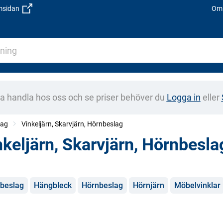
emsidan
Om 
na handla hos oss och se priser behöver du
Logga in
eller
tag
Vinkeljärn, Skarvjärn, Hörnbeslag
nkeljärn, Skarvjärn, Hörnbesla
gorier
lbeslag
Hängbleck
Hörnbeslag
Hörnjärn
Möbelvinklar