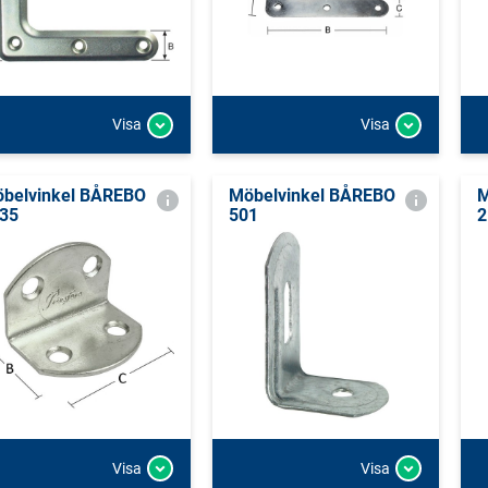
Visa
Visa
belvinkel BÅREBO
Möbelvinkel BÅREBO
M
35
501
2
Visa
Visa