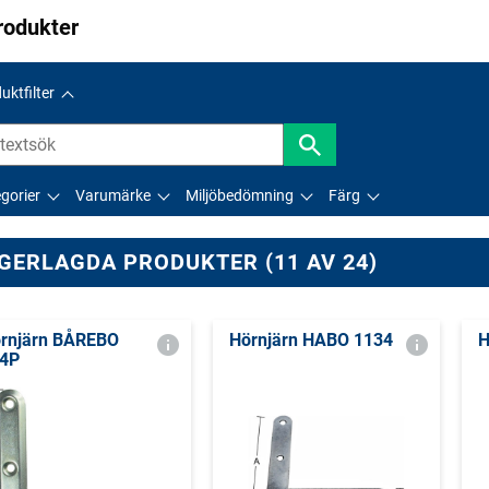
rodukter
uktfilter
gorier
Varumärke
Miljöbedömning
Färg
GERLAGDA PRODUKTER (11 AV 24)
rnjärn BÅREBO
Hörnjärn HABO 1134
H
4P