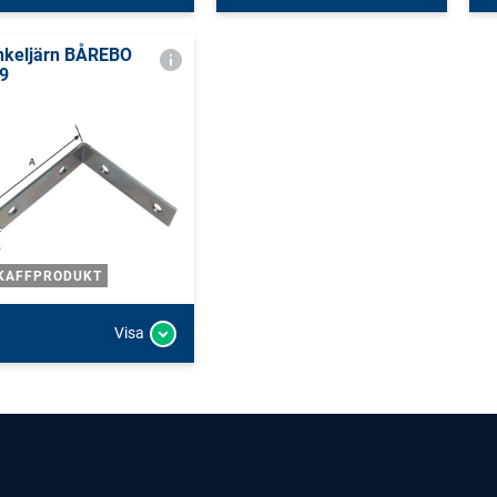
nkeljärn BÅREBO
9
KAFFPRODUKT
Visa