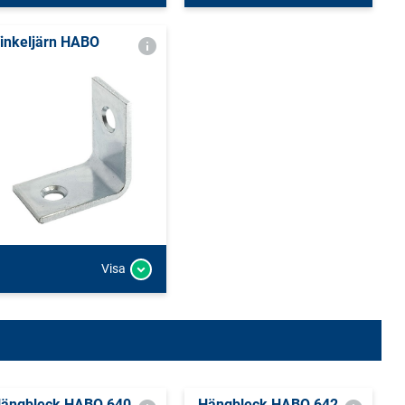
inkeljärn HABO
Visa
ängbleck HABO 640
Hängbleck HABO 642