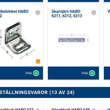
belvinkel HABO
Skarvjärn HABO
V
2
6211, 6212, 6213
Visa
Visa
STÄLLNINGSVAROR (13 AV 24)
ngbleck HABO 637
Hängbleck HABO 639
H