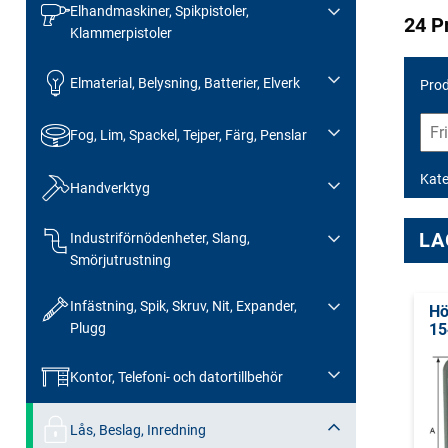
Elhandmaskiner, Spikpistoler,
24 P
Klammerpistoler
Elmaterial, Belysning, Batterier, Elverk
Prod
Fog, Lim, Spackel, Tejper, Färg, Penslar
Kate
Handverktyg
LA
Industriförnödenheter, Slang,
Smörjutrustning
Infästning, Spik, Skruv, Nit, Expander,
Hö
Plugg
15
Kontor, Telefoni- och datortillbehör
Lås, Beslag, Inredning