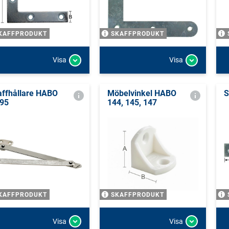
KAFFPRODUKT
SKAFFPRODUKT
Visa
Visa
affhållare HABO
Möbelvinkel HABO
S
95
144, 145, 147
KAFFPRODUKT
SKAFFPRODUKT
Visa
Visa