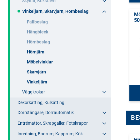
Skyltar, Bokstäver
Vinkeljärn, Skarvjärn, Hörnbeslag
Mö
50
Fällbeslag
Hängbleck
Hörnbeslag
Hörnjärn
Möbelvinklar
Skarvjärn
Vinkeljärn
Väggkrokar
Dekorkätting, Kulkätting
Dörrstängare, Dörrautomatik
BE
Entrémattor, Skrapgaller, Fotskrapor
Inredning, Badrum, Kapprum, Kök
Hä