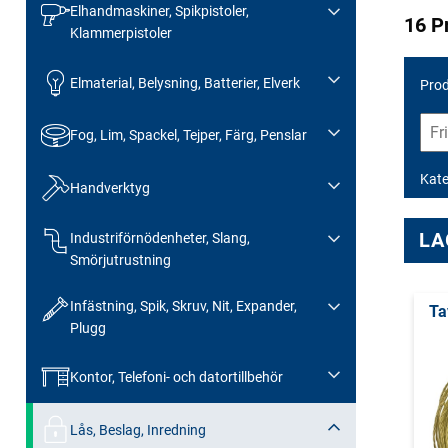
Elhandmaskiner, Spikpistoler,
16 P
Klammerpistoler
Elmaterial, Belysning, Batterier, Elverk
Prod
Fog, Lim, Spackel, Tejper, Färg, Penslar
Kate
Handverktyg
LA
Industriförnödenheter, Slang,
Smörjutrustning
Infästning, Spik, Skruv, Nit, Expander,
Ta
Plugg
Kontor, Telefoni- och datortillbehör
Lås, Beslag, Inredning