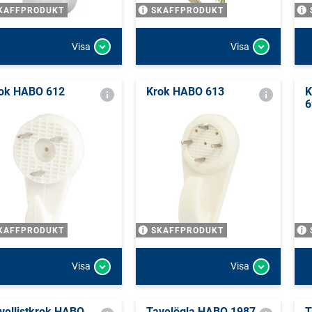
KAFFPRODUKT
SKAFFPRODUKT
Visa
Visa
ok HABO 612
Krok HABO 613
K
6
KAFFPRODUKT
SKAFFPRODUKT
Visa
Visa
vellistkrok HABO
Tavelögla HABO 1987
T