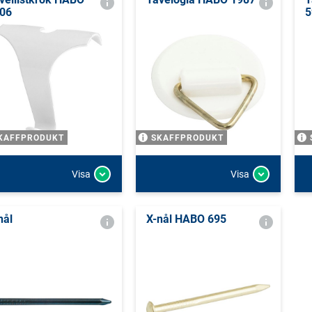
06
5
KAFFPRODUKT
SKAFFPRODUKT
Visa
Visa
nål
X-nål HABO 695