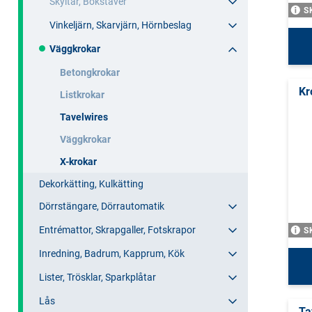
Skyltar, Bokstäver
S
Vinkeljärn, Skarvjärn, Hörnbeslag
Väggkrokar
Betongkrokar
Kr
Listkrokar
Tavelwires
Väggkrokar
X-krokar
Dekorkätting, Kulkätting
Dörrstängare, Dörrautomatik
Entrémattor, Skrapgaller, Fotskrapor
S
Inredning, Badrum, Kapprum, Kök
Lister, Trösklar, Sparkplåtar
Lås
Ta