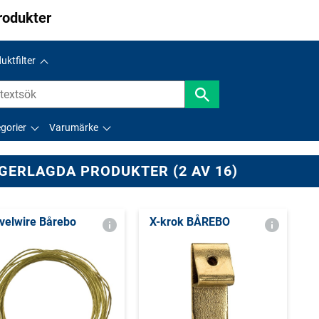
rodukter
uktfilter
gorier
Varumärke
GERLAGDA PRODUKTER (2 AV 16)
velwire Bårebo
X-krok BÅREBO