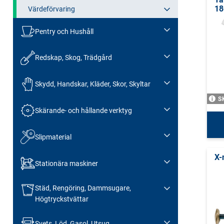
18
Värdeförvaring
Pentry och Hushåll
Redskap, Skog, Trädgård
Skydd, Handskar, Kläder, Skor, Skyltar
S
Skärande- och hållande verktyg
Slipmaterial
X-
Stationära maskiner
Städ, Rengöring, Dammsugare,
Högtryckstvättar
Svets, Löd, Gasol, Utsug