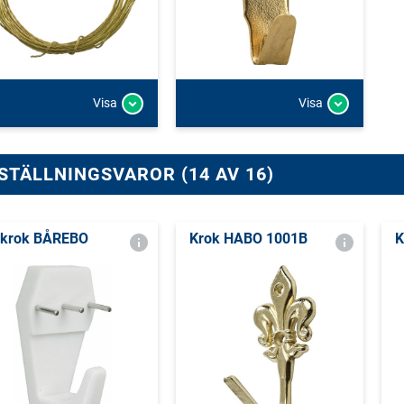
Visa
Visa
STÄLLNINGSVAROR (14 AV 16)
lkrok BÅREBO
Krok HABO 1001B
K