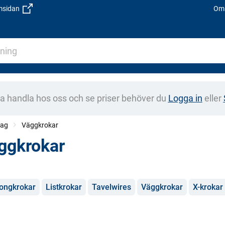
emsidan
Om 
na handla hos oss och se priser behöver du
Logga in
eller
tag
Väggkrokar
ggkrokar
gorier
ongkrokar
Listkrokar
Tavelwires
Väggkrokar
X-krokar