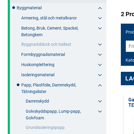
Byggmaterial
2 Pr
Armering, stål och metallvaror
Betong, Bruk, Cement, Spackel,
Prod
Betongkem
Byggnadsblock och ballast
Formbyggnadsmaterial
Kate
Huskomplettering
Isoleringsmaterial
LA
Papp, Plastfolie, Dammskydd,
Tätningslister
Ga
Dammskydd
T
Golvskyddspapp, Lump-papp,
Golvfoam
Grundisoleringspapp