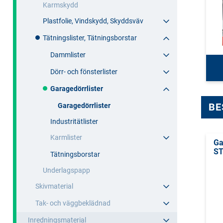
Karmskydd
Plastfolie, Vindskydd, Skyddsväv
Tätningslister, Tätningsborstar
Dammlister
Dörr- och fönsterlister
Garagedörrlister
BE
Garagedörrlister
Industritätlister
Karmlister
Ga
ST
Tätningsborstar
Underlagspapp
Skivmaterial
Tak- och väggbeklädnad
Inredningsmaterial