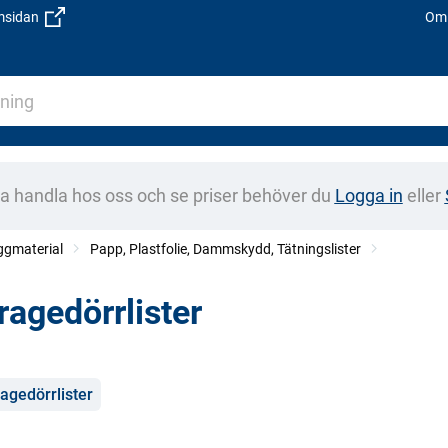
emsidan
Om 
na handla hos oss och se priser behöver du
Logga in
eller
ggmaterial
Papp, Plastfolie, Dammskydd, Tätningslister
ragedörrlister
gorier
agedörrlister