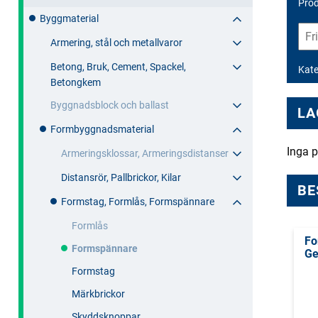
Prod
Byggmaterial
Armering, stål och metallvaror
Betong, Bruk, Cement, Spackel,
Kate
Betongkem
Byggnadsblock och ballast
LA
Formbyggnadsmaterial
Inga p
Armeringsklossar, Armeringsdistanser
Distansrör, Pallbrickor, Kilar
BE
Formstag, Formlås, Formspännare
Formlås
Fo
Formspännare
Ge
Formstag
Märkbrickor
Skyddsknoppar