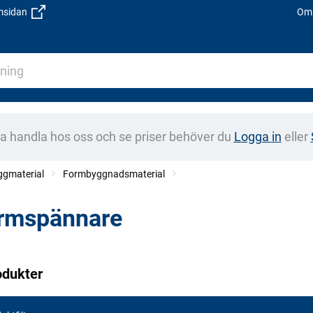
emsidan
Om 
na handla hos oss och se priser behöver du
Logga in
eller
ggmaterial
Formbyggnadsmaterial
rmspännare
odukter