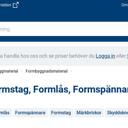
emsidan
Om 
na handla hos oss och se priser behöver du
Logga in
eller
ggmaterial
Formbyggnadsmaterial
rmstag, Formlås, Formspänna
gorier
mlås
Formspännare
Formstag
Märkbrickor
Skyddskn