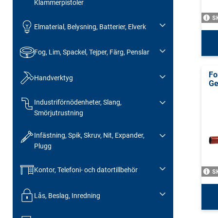
Klammerpistoler
S
Elmaterial, Belysning, Batterier, Elverk
Fog, Lim, Spackel, Tejper, Färg, Penslar
Fo
Handverktyg
Ge
Industriförnödenheter, Slang,
Smörjutrustning
Infästning, Spik, Skruv, Nit, Expander,
Plugg
Kontor, Telefoni- och datortillbehör
S
Lås, Beslag, Inredning