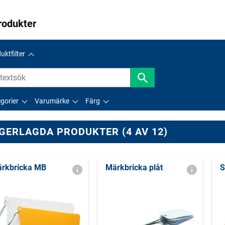
rodukter
uktfilter
gorier
Varumärke
Färg
GERLAGDA PRODUKTER (4 AV 12)
rkbricka MB
Märkbricka plåt
S