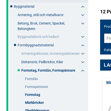
Byggmaterial
12 P
Armering, stål och metallvaror
Betong, Bruk, Cement, Spackel,
Prod
Betongkem
Byggnadsblock och ballast
Formbyggnadsmaterial
Kate
Armeringsklossar, Armeringsdistanser
Distansrör, Pallbrickor, Kilar
LA
Formstag, Formlås, Formspännare
Formlås
Mä
Formspännare
Formstag
Märkbrickor
Skyddsknoppar