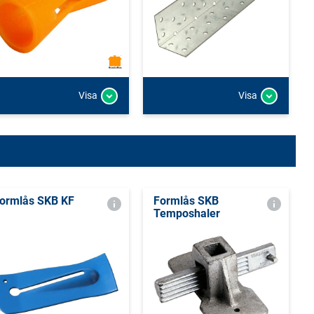
Visa
Visa
ormlås SKB KF
Formlås SKB
Temposhaler